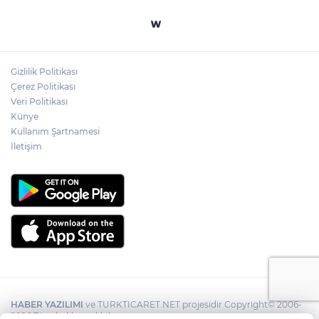
Gizlilik Politikası
Çerez Politikası
Veri Politikası
Künye
Kullanım Şartnamesi
İletişim
HABER YAZILIMI
ve TURKTICARET.NET projesidir Copyright© 2006-
2026 Tüm hakları saklıdır.