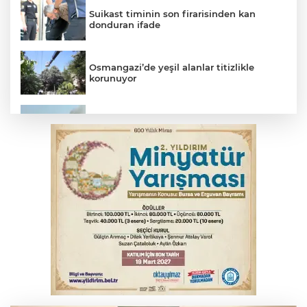
Suikast timinin son firarisinden kan
donduran ifade
Osmangazi’de yeşil alanlar titizlikle
korunuyor
Bursa'da tavuk çiftliğinde yangın
Benzine dev indirim! Pompaya fiyatlarına
yansıyacak mı?
Bursa'da otomobil motosikletle çarpıştı:
2'si çocuk 3 yaralı
Bursa'da alkollü sürücü mahalleyi savaş
alanına çevirdi