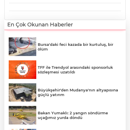
En Çok Okunan Haberler
Bursa'daki feci kazada bir kurtuluş, bir
ölüm
TFF ile Trendyol arasındaki sponsorluk
sözleşmesi uzatıldı
Büyükşehir'den Mudanya'nın altyapısına
güçlü yatırım
Bakan Yumaklı: 2 yangın söndürme
uçağımız yurda döndü