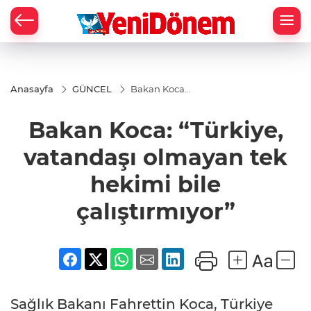
Zİ
Anasayfa
GÜNCEL
Bakan Koca:
“Türkiye,
vatandaşı
Bakan Koca: “Türkiye,
olmayan tek
hekimi bile
çalıştırmıyor”
vatandaşı olmayan tek
hekimi bile
çalıştırmıyor”
Sağlık Bakanı Fahrettin Koca, Türkiye