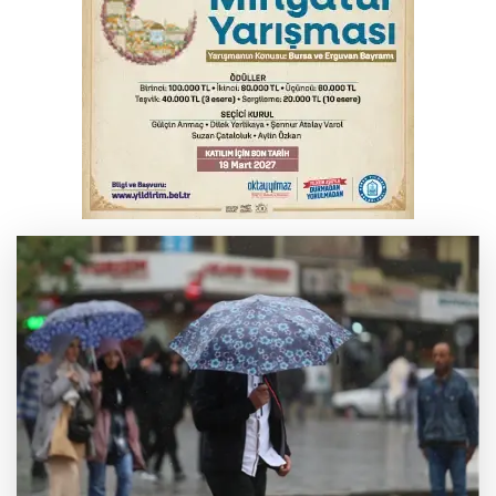
Palandöken: Vergi ve SGK borçlarına
yapılandırma fırsatı
Babasını ziyarete giderken kazada
hayatını kaybetti
Elektrik akımına kapılan işçi hayatını
kaybetti