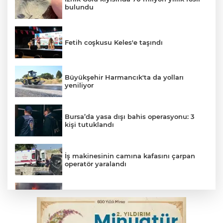
bulundu
Fetih coşkusu Keles'e taşındı
Büyükşehir Harmancık'ta da yolları
yeniliyor
Bursa’da yasa dışı bahis operasyonu: 3
kişi tutuklandı
İş makinesinin camına kafasını çarpan
operatör yaralandı
İnegöl’de yangın paniği! Apartmana
sıçrayan alevler söndürüldü