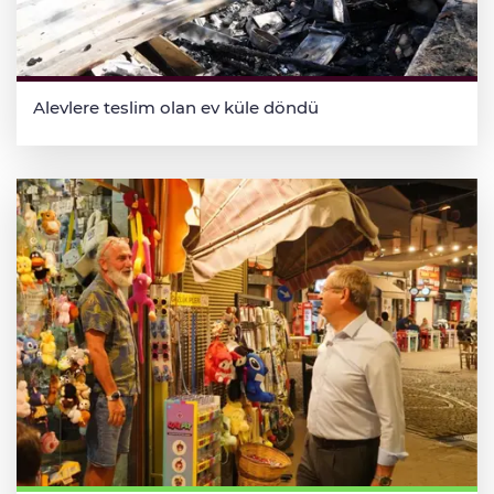
Alevlere teslim olan ev küle döndü