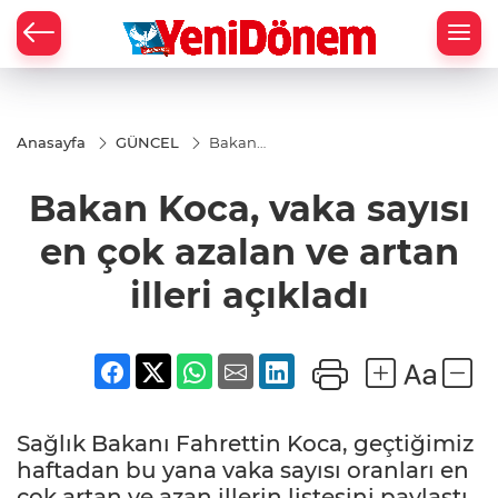
Zİ
Anasayfa
GÜNCEL
Bakan
Koca,
vaka
Bakan Koca, vaka sayısı
sayısı
en çok
azalan
en çok azalan ve artan
ve
artan
illeri açıkladı
illeri
açıkladı
Sağlık Bakanı Fahrettin Koca, geçtiğimiz
haftadan bu yana vaka sayısı oranları en
çok artan ve azan illerin listesini paylaştı.