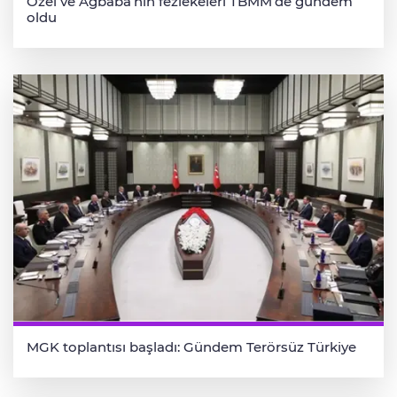
Özel ve Ağbaba’nın fezlekeleri TBMM’de gündem
oldu
MGK toplantısı başladı: Gündem Terörsüz Türkiye