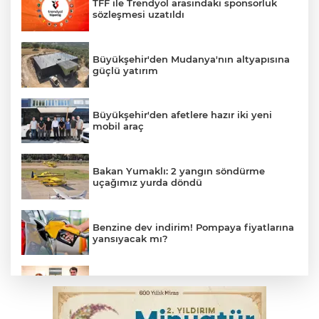
TFF ile Trendyol arasındaki sponsorluk
sözleşmesi uzatıldı
Büyükşehir'den Mudanya'nın altyapısına
güçlü yatırım
Büyükşehir'den afetlere hazır iki yeni
mobil araç
Bakan Yumaklı: 2 yangın söndürme
uçağımız yurda döndü
Benzine dev indirim! Pompaya fiyatlarına
yansıyacak mı?
Bakan Gürlek, Uğur Mumcu’nun ailesi ile
bir araya geldi