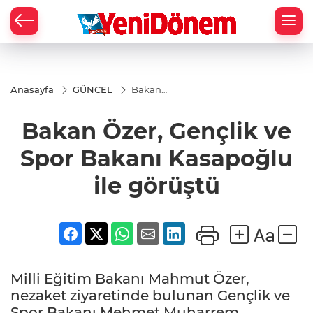
Zİ
Anasayfa
GÜNCEL
Bakan
Özer,
Gençlik ve
Bakan Özer, Gençlik ve
Spor
Bakanı
Kasapoğlu
Spor Bakanı Kasapoğlu
ile görüştü
ile görüştü
Milli Eğitim Bakanı Mahmut Özer,
nezaket ziyaretinde bulunan Gençlik ve
Spor Bakanı Mehmet Muharrem