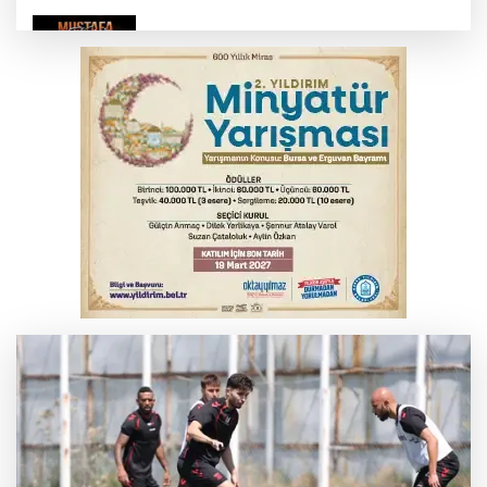
Bursa'da Mustafa Keser'den müzik ve
kahkaha dolu gece
Beyaz Saray ile Taylor Swift arasında telif
savaşı
İnegöl'de orman yangını; Havadan ve
karadan müdahale başlatıldı
Bursa'da korkutan kazada 4 yaralı