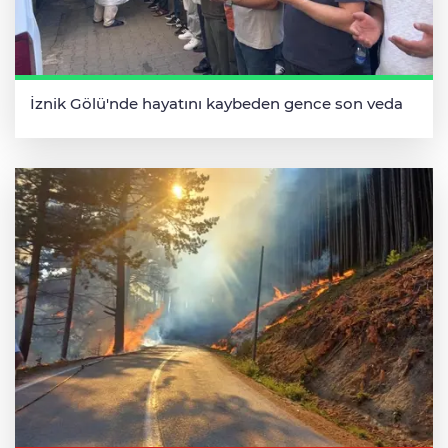
İznik Gölü'nde hayatını kaybeden gence son veda