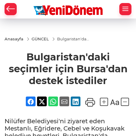
Zİ
Anasayfa
GÜNCEL
Bulgaristan'daki
seçimler için
Bursa'dan
Bulgaristan'daki
destek istediler
seçimler için Bursa'dan
destek istediler
Nilüfer Belediyesi'ni ziyaret eden
Mestanlı, Eğridere, Cebel ve Koşukavak
belediye heyetleri, Bulgaristan'da