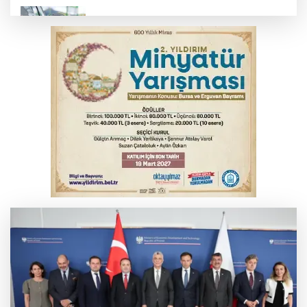
Benzine dev indirim! Pompaya fiyatlarına
yansıyacak mı?
YENİ Parti Genel Başkanı Özel'den
Çerçeve Yasa yorumu
Serbest piyasada döviz fiyatları
Serbest piyasada altın fiyatları...