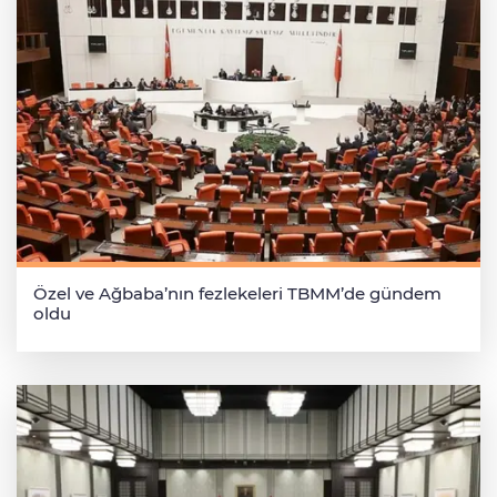
Özel ve Ağbaba’nın fezlekeleri TBMM’de gündem
oldu