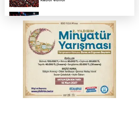
Fetih coşkusu Keles'e taşındı
İnegöl’de yangın paniği! Apartmana
sıçrayan alevler söndürüldü
6. Perseid Meteor Yağmuru Gözlem
Etkinliği Karacabey'de gökyüzü
tutkunlarını buluşturacak
Serbest piyasada döviz fiyatları