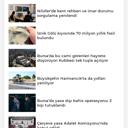
Nilüfer'de kent rehberi ve imar durumu
sorgulama yenilendi
İznik Gölü kıyısında 70 milyon yıllık fosil
bulundu
Bursa'da bu cami görenleri hayrete
düşürüyor: Kubbesi tek tuşla açılıyor
Büyükşehir Harmancık'ta da yolları
yeniliyor
Bursa’da yasa dışı bahis operasyonu: 3
kişi tutuklandı
Çerçeve yasa Adalet Komisyonu'nda
kabul edildi