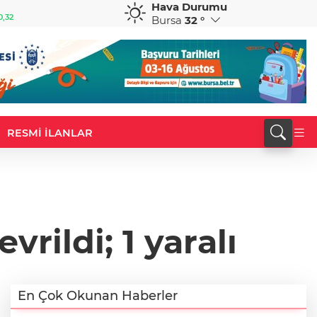
Hava Durumu
GBP
CHF
0,32
64,3468
%0,38
59,0083
%0,82
Bursa
32 °
RESMİ İLANLAR
rildi; 1 yaralı
En Çok Okunan Haberler