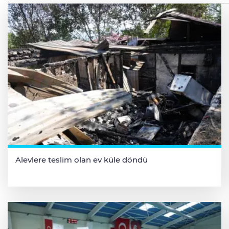
Alevlere teslim olan ev küle döndü