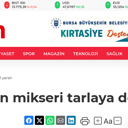
BIST 100
USD
EUR
13.779,39
%-0,14
47,6787
%0,18
55,1254
%
İYASET
SPOR
MAGAZİN
TEKNOLOJİ
SAĞLIK
 yaralı
 mikseri tarlaya dev