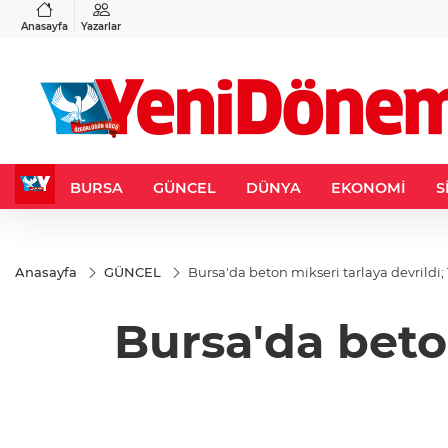
VND
GAU/TRY
3
%-0,22
0,0018
%0,32
6.660,55
%2,59
Anasayfa
Yazarlar
BURSA
GÜNCEL
DÜNYA
EKONOMİ
S
Anasayfa
GÜNCEL
Bursa'da beton mikseri tarlaya devrildi; 1
Bursa'da beton