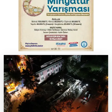
Başkan Dalgıç: Denizler halkındır
Bursa’da bugün hava nasıl olacak?
Bursa'da kontrolden çıkan araç orta
refüje çıktı