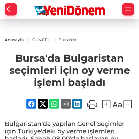
Zİ
Anasayfa
GÜNCEL
Bursa'da
Bulgaristan
seçimleri
Bursa'da Bulgaristan
için oy
verme
işlemi
seçimleri için oy verme
başladı
işlemi başladı
Bulgaristan'da yapılan Genel Seçimler
için Türkiye'deki oy verme işlemleri
başladı. Sabah 08.00'de başlayan oy