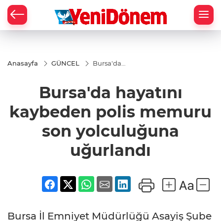
Zİ
Anasayfa
GÜNCEL
Bursa'da
hayatını
kaybeden
Bursa'da hayatını
polis
memuru
son
kaybeden polis memuru
yolculuğuna
uğurlandı
son yolculuğuna
uğurlandı
Bursa İl Emniyet Müdürlüğü Asayiş Şube