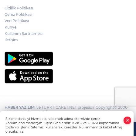
Gizlilik Politikası
Çerez Politikası
Veri Politikası
Künye
Kullanım Şartnamesi
İletişim
HABER YAZILIMI
ve TURKTICARET.NET projesidir Copyright© 2006-
2026 Tüm hakları saklıdır.
Sizlere daha iyi hizmet sunabilmek adına sitemizde çerez
konumlandırmaktayız. Kişisel verileriniz, KVKK ve GDPR kapsamında
toplanıp işlenir. Sitemizi kullanarak, çerezleri kullanmamızı kabul etmiş
olacaksınız.