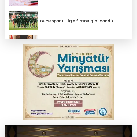
Bursaspor 1. Lig'e fırtına gibi döndü
Bakan Gürlek: Bu cinayeti çözmek
boynumuzun borcu
Bursa'da bisikletiyle çıktığı vadide
mahsur kaldı
YENİ Parti Genel Başkanı Özel: Bu yasaya
'evet' diyeceğiz
Cumhurbaşkanı Erdoğan'ın 32 yıl önceki
konuşması gün yüzüne çıktı