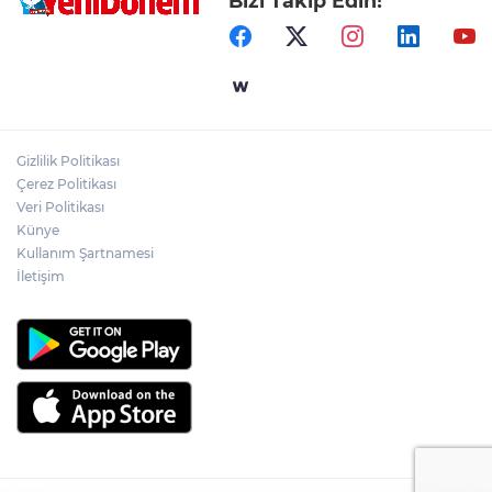
Bizi Takip Edin!
Gizlilik Politikası
Çerez Politikası
Veri Politikası
Künye
Kullanım Şartnamesi
İletişim