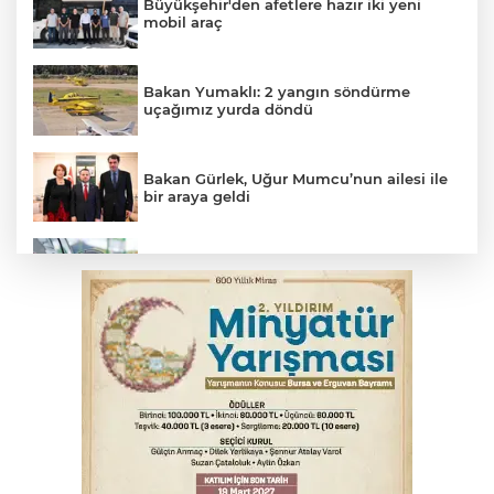
Büyükşehir'den afetlere hazır iki yeni
mobil araç
Bakan Yumaklı: 2 yangın söndürme
uçağımız yurda döndü
Bakan Gürlek, Uğur Mumcu’nun ailesi ile
bir araya geldi
Benzine dev indirim! Pompaya fiyatlarına
yansıyacak mı?
YENİ Parti Genel Başkanı Özel'den
Çerçeve Yasa yorumu
Serbest piyasada döviz fiyatları