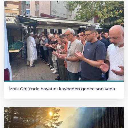
İznik Gölü'nde hayatını kaybeden gence son veda