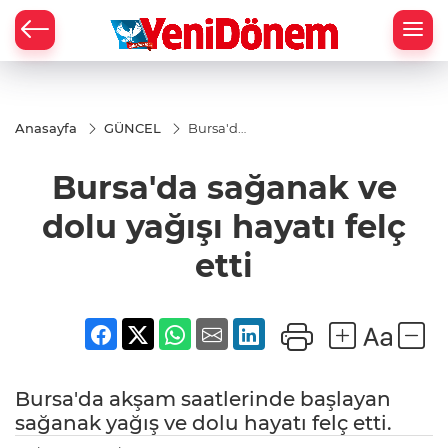
Zİ
Anasayfa
GÜNCEL
Bursa'da
sağanak
ve dolu
Bursa'da sağanak ve
yağışı
hayatı
felç etti
dolu yağışı hayatı felç
etti
Bursa'da akşam saatlerinde başlayan
sağanak yağış ve dolu hayatı felç etti.