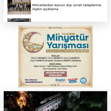
Mimarlardan kanun dışı ücret taleplerine
ilişkin açıklama
Başkan Aydın: Tüm imkanları sunuyoruz
Başkan Dalgıç: Denizler halkındır
Bursa’da bugün hava nasıl olacak?
Bursa'da kontrolden çıkan araç orta
refüje çıktı