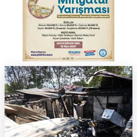
İnegöl’de yangın paniği! Apartmana
sıçrayan alevler söndürüldü
6. Perseid Meteor Yağmuru Gözlem
Etkinliği Karacabey'de gökyüzü
tutkunlarını buluşturacak
Serbest piyasada döviz fiyatları