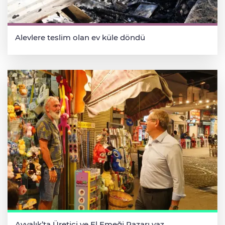
Alevlere teslim olan ev küle döndü
Ayvalık’ta Üretici ve El Emeği Pazarı yaz