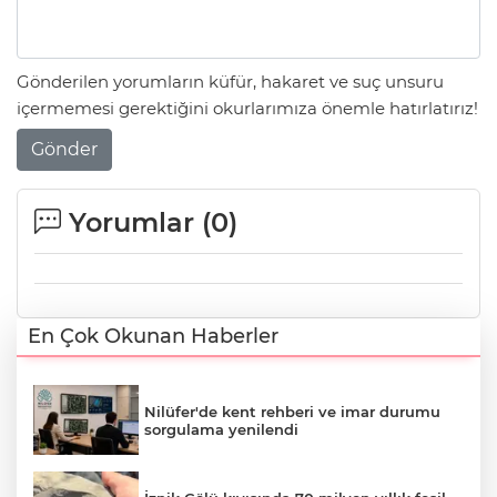
Gönderilen yorumların küfür, hakaret ve suç unsuru
içermemesi gerektiğini okurlarımıza önemle hatırlatırız!
Gönder
Yorumlar (
0
)
En Çok Okunan Haberler
Nilüfer'de kent rehberi ve imar durumu
sorgulama yenilendi