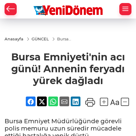
Zİ
Anasayfa
GÜNCEL
Bursa
Emniyeti'nin
acı günü!
Bursa Emniyeti'nin acı
Annenin
feryadı yürek
dağladı
günü! Annenin feryadı
yürek dağladı
Bursa Emniyet Müdürlüğünde görevli
polis memuru uzun süredir mücadele
ettiği hastalığa yenik düştü.