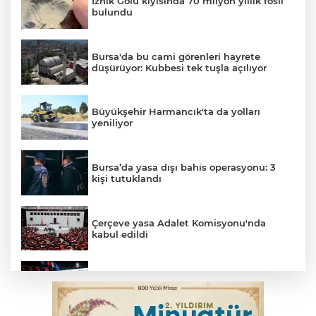
İznik Gölü kıyısında 70 milyon yıllık fosil
bulundu
Bursa'da bu cami görenleri hayrete
düşürüyor: Kubbesi tek tuşla açılıyor
Büyükşehir Harmancık'ta da yolları
yeniliyor
Bursa’da yasa dışı bahis operasyonu: 3
kişi tutuklandı
Çerçeve yasa Adalet Komisyonu'nda
kabul edildi
Fetih coşkusu Keles'e taşındı