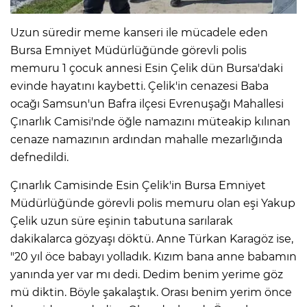
Uzun süredir meme kanseri ile mücadele eden
Bursa Emniyet Müdürlüğünde görevli polis
memuru 1 çocuk annesi Esin Çelik dün Bursa'daki
evinde hayatını kaybetti. Çelik'in cenazesi Baba
ocağı Samsun'un Bafra ilçesi Evrenuşağı Mahallesi
Çınarlık Camisi'nde öğle namazını müteakip kılınan
cenaze namazının ardından mahalle mezarlığında
defnedildi.
Çınarlık Camisinde Esin Çelik'in Bursa Emniyet
Müdürlüğünde görevli polis memuru olan eşi Yakup
Çelik uzun süre eşinin tabutuna sarılarak
dakikalarca gözyaşı döktü. Anne Türkan Karagöz ise,
"20 yıl öce babayı yolladık. Kızım bana anne babamın
yanında yer var mı dedi. Dedim benim yerime göz
mü diktin. Böyle şakalaştık. Orası benim yerim önce