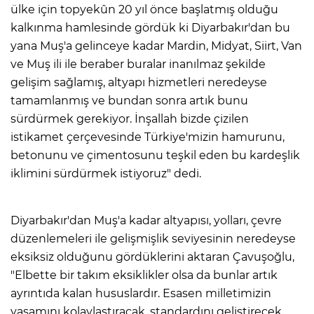
ülke için topyekûn 20 yıl önce başlatmış olduğu
kalkınma hamlesinde gördük ki Diyarbakır'dan bu
yana Muş'a gelinceye kadar Mardin, Midyat, Siirt, Van
ve Muş ili ile beraber buralar inanılmaz şekilde
gelişim sağlamış, altyapı hizmetleri neredeyse
tamamlanmış ve bundan sonra artık bunu
sürdürmek gerekiyor. İnşallah bizde çizilen
istikamet çerçevesinde Türkiye'mizin hamurunu,
betonunu ve çimentosunu teşkil eden bu kardeşlik
iklimini sürdürmek istiyoruz" dedi.
Diyarbakır'dan Muş'a kadar altyapısı, yolları, çevre
düzenlemeleri ile gelişmişlik seviyesinin neredeyse
eksiksiz olduğunu gördüklerini aktaran Çavuşoğlu,
"Elbette bir takım eksiklikler olsa da bunlar artık
ayrıntıda kalan hususlardır. Esasen milletimizin
yaşamını kolaylaştıracak, standardını geliştirecek