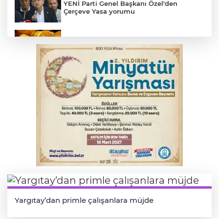
YENİ Parti Genel Başkanı Özel'den
Çerçeve Yasa yorumu
Serbest piyasada altın fiyatları...
MSB: YAŞ kararları devletimize ve
milletimize hayırlı olsun
Osmangazi’de kaldırım işgaline geçit yok
Osmangazi’de iş arayanlara destek
Yargıtay’dan primle çalışanlara müjde