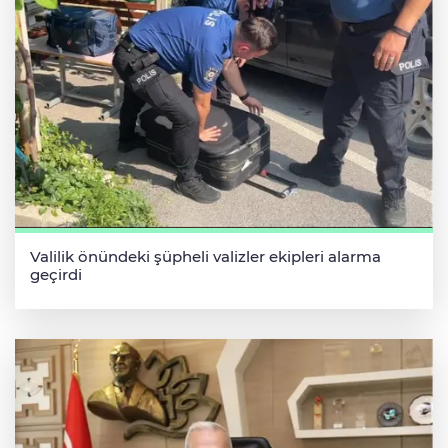
Valilik önündeki şüpheli valizler ekipleri alarma
geçirdi