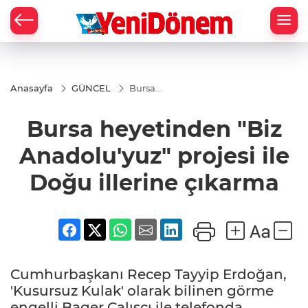
Zİ
Anasayfa
GÜNCEL
Bursa
heyetinden
"Biz
Bursa heyetinden "Biz
Anadolu'yuz"
projesi ile
Doğu illerine
Anadolu'yuz" projesi ile
çıkarma
Doğu illerine çıkarma
Cumhurbaşkanı Recep Tayyip Erdoğan,
'Kusursuz Kulak' olarak bilinen görme
engelli Bager Çalışcı ile telefonda