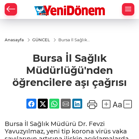
Zİ
Anasayfa
GÜNCEL
Bursa İl Sağlık
Müdürlüğü'nden
öğrencilere aşı
Bursa İl Sağlık
çağrısı
Müdürlüğü'nden
öğrencilere aşı çağrısı
Bursa İl Sağlık Müdürü Dr. Fevzi
Yavuzyılmaz, yeni tip korona virüs vaka
sayılarının artışına ilişkin açıklamalarda