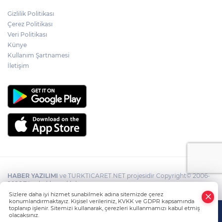
Gizlilik Politikası
Çerez Politikası
Veri Politikası
Künye
Kullanım Şartnamesi
İletişim
HABER YAZILIMI
ve TURKTICARET.NET projesidir Copyright© 2006-
2026 Tüm hakları saklıdır.
Sizlere daha iyi hizmet sunabilmek adına sitemizde çerez
konumlandırmaktayız. Kişisel verileriniz, KVKK ve GDPR kapsamında
toplanıp işlenir. Sitemizi kullanarak, çerezleri kullanmamızı kabul etmiş
olacaksınız.