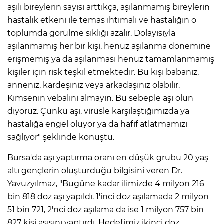
aşılı bireylerin sayısı arttıkça, aşılanmamış bireylerin
hastalık etkeni ile temas ihtimali ve hastalığın o
toplumda görülme sıklığı azalır. Dolayısıyla
aşılanmamış her bir kişi, henüz aşılanma dönemine
erişmemiş ya da aşılanması henüz tamamlanmamış
kişiler için risk teşkil etmektedir. Bu kişi babanız,
anneniz, kardeşiniz veya arkadaşınız olabilir.
Kimsenin vebalini almayın. Bu sebeple aşı olun
diyoruz. Çünkü aşı, virüsle karşılaştığımızda ya
hastalığa engel oluyor ya da hafif atlatmamızı
sağlıyor" şeklinde konuştu.
Bursa'da aşı yaptırma oranı en düşük grubu 20 yaş
altı gençlerin oluşturduğu bilgisini veren Dr.
Yavuzyılmaz, "Bugüne kadar ilimizde 4 milyon 216
bin 818 doz aşı yapıldı. 1'inci doz aşılamada 2 milyon
51 bin 721, 2'nci doz aşılama da ise 1 milyon 757 bin
827 kişi aşısını yaptırdı. Hedefimiz ikinci doz