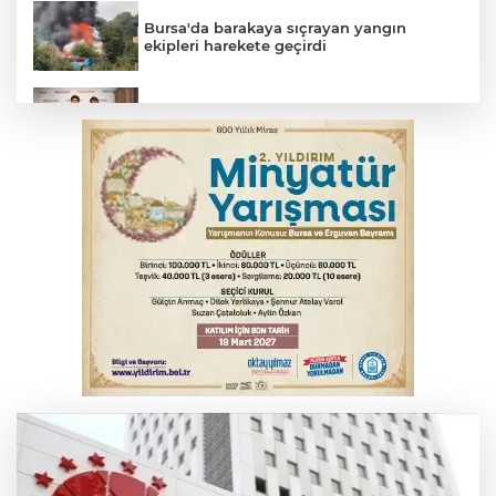
Bursa'da barakaya sıçrayan yangın
ekipleri harekete geçirdi
TOFAŞ Basketbol'da sağlık kontrolleri
başladı
Yargıtay’dan primle çalışanlara müjde
Bursa’da bugün hava nasıl olacak?
Osmangazi’de iş arayanlara destek