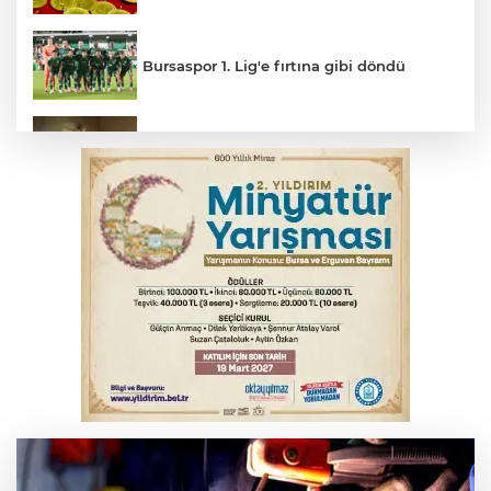
Bursaspor 1. Lig'e fırtına gibi döndü
Feci kaza yaşlı çifti hayattan kopardı
Gençlerbirliği, Fenerbahçe maçı
hazırlıklarına başladı
Salih Bademci ‘Sesler’le Bursa’da
Bursa’da rahvan atları şampiyonluk için
koştu