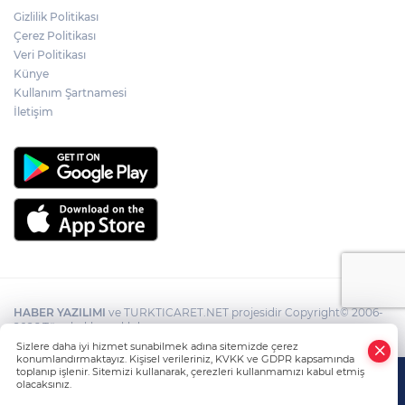
Gizlilik Politikası
Çerez Politikası
Veri Politikası
Künye
Kullanım Şartnamesi
İletişim
HABER YAZILIMI
ve TURKTICARET.NET projesidir Copyright© 2006-
2026 Tüm hakları saklıdır.
Sizlere daha iyi hizmet sunabilmek adına sitemizde çerez
konumlandırmaktayız. Kişisel verileriniz, KVKK ve GDPR kapsamında
toplanıp işlenir. Sitemizi kullanarak, çerezleri kullanmamızı kabul etmiş
olacaksınız.
Anasayfa
Haber Ara
Yazarlar