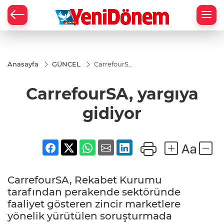
Zİ
Anasayfa
GÜNCEL
CarrefourSA,
yargıya
gidiyor
CarrefourSA, yargıya
gidiyor
CarrefourSA, Rekabet Kurumu
tarafından perakende sektöründe
faaliyet gösteren zincir marketlere
yönelik yürütülen soruşturmada