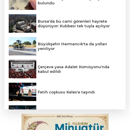
bulundu
Bursa'da bu cami görenleri hayrete
düşürüyor: Kubbesi tek tuşla açılıyor
Büyükşehir Harmancık'ta da yolları
yeniliyor
Çerçeve yasa Adalet Komisyonu'nda
kabul edildi
Fetih coşkusu Keles'e taşındı
Bursa’da yasa dışı bahis operasyonu: 3
kişi tutuklandı