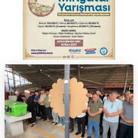
İnegöl’de yangın paniği! Apartmana
sıçrayan alevler söndürüldü
Elektrik akımına kapılan işçi hayatını
kaybetti
Serbest piyasada döviz fiyatları