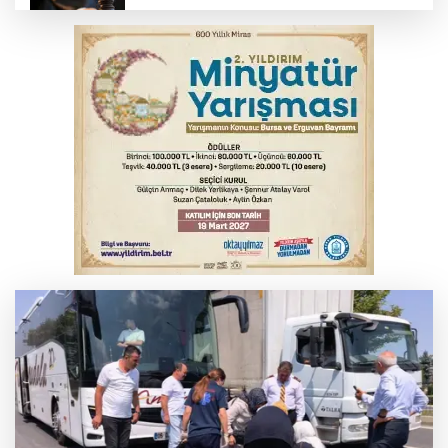
Yargıtay’dan primle çalışanlara müjde
Bursa’da bugün hava nasıl olacak?
Osmangazi’de iş arayanlara destek
YENİ Parti Genel Başkanı Özel'den
Çerçeve Yasa yorumu