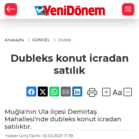
Zİ
Anasayfa
GÜNCEL
Dubleks
konut
icradan
Dubleks konut icradan
satılık
satılık
Muğla'nın Ula ilçesi Demirtaş
Mahallesi'nde dubleks konut icradan
satılıktır.
Haber Giriş Tarihi: 10.02.2021 17:39