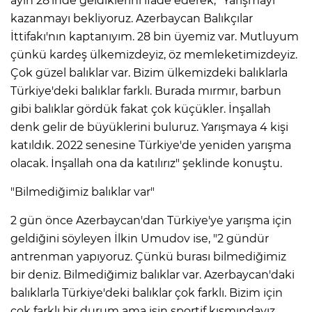
ayın 28'inde geldiklerini ifade ederek, "Yarışmayı
kazanmayı bekliyoruz. Azerbaycan Balıkçılar
İttifakı'nın kaptanıyım. 28 bin üyemiz var. Mutluyum
çünkü kardeş ülkemizdeyiz, öz memleketimizdeyiz.
Çok güzel balıklar var. Bizim ülkemizdeki balıklarla
Türkiye'deki balıklar farklı. Burada mırmır, barbun
gibi balıklar gördük fakat çok küçükler. İnşallah
denk gelir de büyüklerini buluruz. Yarışmaya 4 kişi
katıldık. 2022 senesine Türkiye'de yeniden yarışma
olacak. İnşallah ona da katılırız" şeklinde konuştu.
"Bilmediğimiz balıklar var"
2 gün önce Azerbaycan'dan Türkiye'ye yarışma için
geldiğini söyleyen İlkin Umudov ise, "2 gündür
antrenman yapıyoruz. Çünkü burası bilmediğimiz
bir deniz. Bilmediğimiz balıklar var. Azerbaycan'daki
balıklarla Türkiye'deki balıklar çok farklı. Bizim için
çok farklı bir durum ama işin sportif kısmındayız.