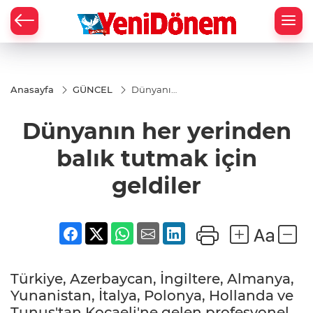
Zİ
Anasayfa
GÜNCEL
Dünyanın
her
yerinden
Dünyanın her yerinden
balık
tutmak
için
balık tutmak için
geldiler
geldiler
Türkiye, Azerbaycan, İngiltere, Almanya,
Yunanistan, İtalya, Polonya, Hollanda ve
Tunus'tan Kocaeli'ne gelen profesyonel