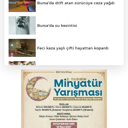
Bursa’da drift atan sürücüye ceza yağdı
Bursa'da su kesintisi
Feci kaza yaşlı çifti hayattan kopardı
Serbest piyasada döviz fiyatları
Salih Bademci ‘Sesler’le Bursa’da
Gençlerbirliği, Fenerbahçe maçı
hazırlıklarına başladı