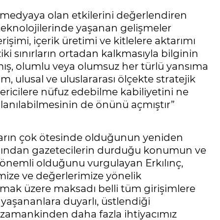
medyaya olan etkilerini değerlendiren
 teknolojilerinde yaşanan gelişmeler
mi, içerik üretimi ve kitlelere aktarımı
iki sınırların ortadan kalkmasıyla bilginin
tmış, olumlu veya olumsuz her türlü yansıma
m, ulusal ve uluslararası ölçekte stratejik
ricilere nüfuz edebilme kabiliyetini ne
ullanılabilmesinin de önünü açmıştır”
tların çok ötesinde olduğunun yeniden
çısından gazetecilerin durduğu konumun ve
önemli olduğunu vurgulayan Erkılınç,
imize ve değerlerimize yönelik
ak üzere maksadı belli tüm girişimlere
aşananlara duyarlı, üstlendiği
 zamankinden daha fazla ihtiyacımız