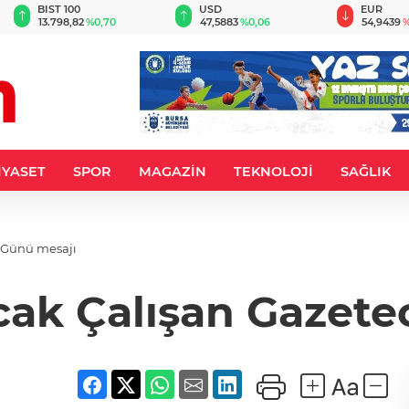
BIST 100
USD
EUR
13.798,82
%0,70
47,5883
%0,06
54,9439
%
İYASET
SPOR
MAGAZİN
TEKNOLOJİ
SAĞLIK
r Günü mesajı
Ocak Çalışan Gazete