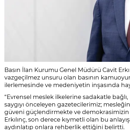
Basın İlan Kurumu Genel Müdürü Cavit Erkılı
vazgeçilmez unsuru olan basının kamuoyun
ilerlemesinde ve medeniyetin inşasında haya
“Evrensel meslek ilkelerine sadakatle bağlı,
saygıyı önceleyen gazetecilerimiz; mesleği
güveni güçlendirmekte ve demokrasimizin 
Erkılınç, son derece kıymetli olan bu anlayı
aydınlatıp onlara rehberlik ettiğini belirtti.