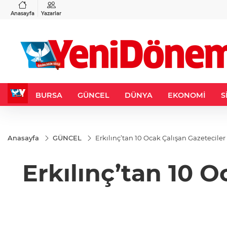
VND
GAU/TRY
6
%0,37
0,0018
%0,11
6.490,29
%-0,09
Anasayfa
Yazarlar
BURSA
GÜNCEL
DÜNYA
EKONOMİ
S
Anasayfa
GÜNCEL
Erkılınç’tan 10 Ocak Çalışan Gazetecile
Erkılınç’tan 10 