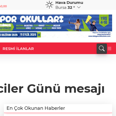
Hava Durumu
GBP
CHF
0,00
64,1319
%0,12
58,5630
%-0,61
Bursa
32 °
RESMİ İLANLAR
ciler Günü mesajı
En Çok Okunan Haberler