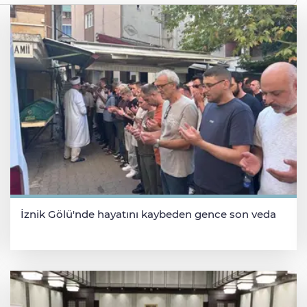
İznik Gölü'nde hayatını kaybeden gence son veda