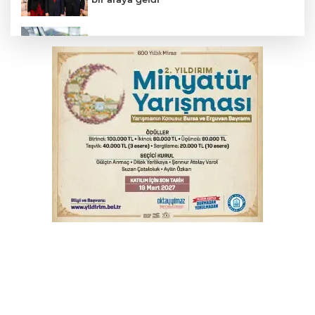
Benzine dev indirim! Pompaya fiyatlarına
yansıyacak mı?
YENİ Parti Genel Başkanı Özel'den
Çerçeve Yasa yorumu
Serbest piyasada döviz fiyatları
Serbest piyasada altın fiyatları...