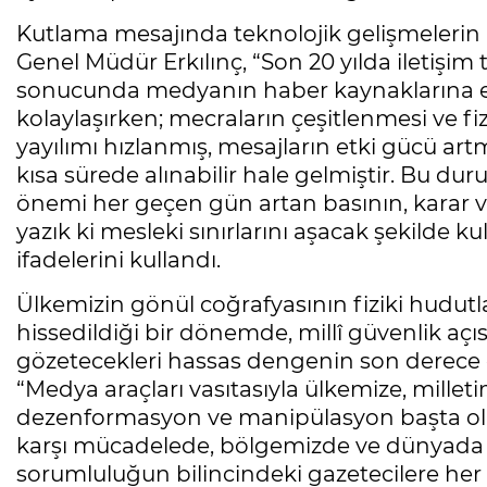
Kutlama mesajında teknolojik gelişmelerin 
Genel Müdür Erkılınç, “Son 20 yılda iletişim
sonucunda medyanın haber kaynaklarına erişi
kolaylaşırken; mecraların çeşitlenmesi ve fiz
yayılımı hızlanmış, mesajların etki gücü ar
kısa sürede alınabilir hale gelmiştir. Bu duru
önemi her geçen gün artan basının, karar ve
yazık ki mesleki sınırlarını aşacak şekilde k
ifadelerini kullandı.
Ülkemizin gönül coğrafyasının fiziki hudu
hissedildiği bir dönemde, millî güvenlik a
gözetecekleri hassas dengenin son derece 
“Medya araçları vasıtasıyla ülkemize, millet
dezenformasyon ve manipülasyon başta olm
karşı mücadelede, bölgemizde ve dünyada y
sorumluluğun bilincindeki gazetecilere her