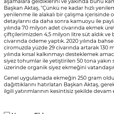
aşamalara geldiklerini ve yakında bunu kam
Başkan Aktaş, "Çünkü ne kadar hızlı yenile
yenilenme ile alakalı bir çalışma içerisind
detaylarını da daha sonra kamuoyu ile payla
yılında 70 milyon adet civarında ekmek üretti
çiftçilerimizden 4,5 milyon litre süt aldık v
civarında ödeme yaptık. 2020 yılında bahse 
ciromuzda yüzde 29 civarında artarak 130 mi
yılında kırsal kalkınmayı desteklemek amacıy
siyez tohumlar ile yetiştirilen 50 tona yakı
üzerinde organik siyez ekmeğini vatandaşı
Genel uygulamada ekmeğin 250 gram olduğ
dağıttıklarını hatırlatan Başkan Aktaş, gerek
ilgili yatırımlarının kesintisiz şekilde devam