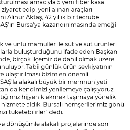
şturulması amacıyla 5 yeni fiber kasa
ziyaret edip, yeni alınan araçları
Alinur Aktaş, 42 yıllık bir tecrübe
 BESAŞ'ın Bursa'ya kazandırılmasında emeği
e unlu mamuller ile süt ve süt ürünleri
lılarla buluşturduğunu ifade eden Başkan
inde, birçok ilçemiz de dahil olmak üzere
nuluyor. Tabii günlük ürün sevkiyatının
ye ulaştırılması bizim en önemli
ESAŞ'la alakalı büyük bir memnuniyeti
tan da kendimizi yenilemeye çalışıyoruz.
tığımız hijyenik ekmek taşımaya yönelik
izmete aldık. Bursalı hemşerilerimiz gönül
zi tüketebilirler" dedi.
m ve dönüşümle alakalı projelerinde son