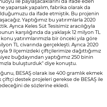
uoyu ile paylaşacaklarını da ifade eden
me yaparsak yapalım, fabrika olarak da
e olduğumuzu da ifade etmiştik. Bu projenin
şacağız. Yaptığımız bu yatırımlarla 2020
k. Ayrıca Keles Süt Tesisimiz aracılığıyla
e bunun karşılığında da yaklaşık 12 milyon TL
konu yatırımlarımızla bir önceki yıla göre
lyon TL civarında gerçekleşti. Ayrıca 2020
la 9 ilçemizdeki çiftçilerimize dağıttığımız
n siyez buğdayından yaptığımız 250 binin
mızla buluşturduk" diye konuştu.
unu, BESAŞ olarak ise 400 gramlık ekmek
 çiftçi destek projeleri gerekse de BESAŞ ile
 edeceğini de sözlerine ekledi.