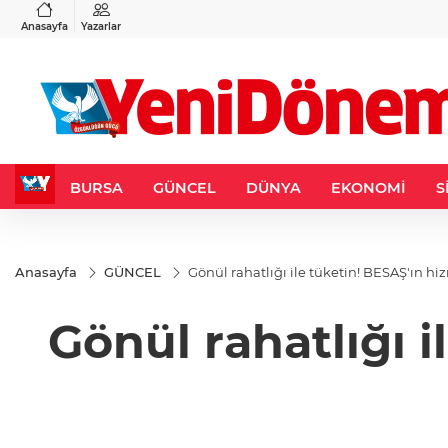
VND
GAU/TRY
6
%0,37
0,0018
%0,11
6.490,29
%-0,09
Anasayfa
Yazarlar
BURSA
GÜNCEL
DÜNYA
EKONOMİ
S
Anasayfa
GÜNCEL
Gönül rahatlığı ile tüketin! BESAŞ'ın hiz
Gönül rahatlığı 