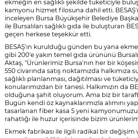
ekmeğin en sağlıklı şekilde tüketiciyle bulu
kamyonu hizmet filosuna dahil etti. BESAŞ'ı 
inceleyen Bursa Büyükşehir Belediye Başkanı 
ile Bursalıları sağlıklı gıda ile buluşturan
geçen herkese teşekkür etti.
BESAŞ'ın kurulduğu günden bu yana ekmek v
gibi 200'e yakın temel gıda ürününü Bursa
Aktaş, "Ürünlerimiz Bursa'nın her bir köşes
550 civarında satış noktamızda halkımıza su
sağlıklı planlanması, dağıtılması ve tüketici
konularımızdan bir tanesi. Halkımızın da B
olduğuna şahit oluyorum. Ama biz bir taraf
Bugün kendi öz kaynaklarımızla alımını yap
tasarlanan fiber kasa 5 yeni kamyonumuzu h
rahatlığı ile huzur içerisinde bizim ürünlerimi
Ekmek fabrikası ile ilgili radikal bir değişi