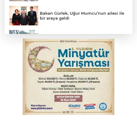
Bakan Gürlek, Uğur Mumcu’nun ailesi ile
bir araya geldi
Benzine dev indirim! Pompaya fiyatlarına
yansıyacak mı?
YENİ Parti Genel Başkanı Özel'den
Çerçeve Yasa yorumu
Serbest piyasada döviz fiyatları
Serbest piyasada altın fiyatları...