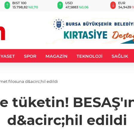
BIST 100
USD
EUR
13.798,82
%0,70
47,5883
%0,06
54,9439
%
İYASET
SPOR
MAGAZİN
TEKNOLOJİ
SAĞLIK
met filosuna d&acirc;hil edildi
ile tüketin! BESAŞ'ı
d&acirc;hil edildi