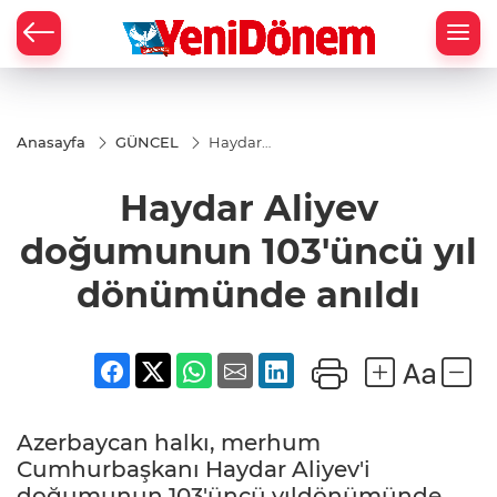
Zİ
Anasayfa
GÜNCEL
Haydar
Aliyev
doğumunun
Haydar Aliyev
103'üncü yıl
dönümünde
anıldı
doğumunun 103'üncü yıl
dönümünde anıldı
Azerbaycan halkı, merhum
Cumhurbaşkanı Haydar Aliyev'i
doğumunun 103'üncü yıldönümünde