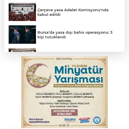
Çerçeve yasa Adalet Komisyonu'nda
kabul edildi
Bursa’da yasa dışı bahis operasyonu: 3
kişi tutuklandı
Çerçeve yasa görüşmeleri başladı
6. Perseid Meteor Yağmuru Gözlem
Etkinliği Karacabey'de gökyüzü
tutkunlarını buluşturacak
Tarihi eser kaçakçısı Bursa'da sert kayaya
çarptı
Serbest piyasada döviz fiyatları