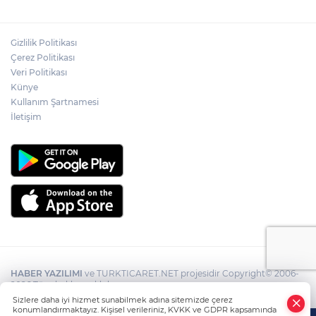
Gizlilik Politikası
Çerez Politikası
Veri Politikası
Künye
Kullanım Şartnamesi
İletişim
HABER YAZILIMI
ve TURKTICARET.NET projesidir Copyright© 2006-
2026 Tüm hakları saklıdır.
Sizlere daha iyi hizmet sunabilmek adına sitemizde çerez
konumlandırmaktayız. Kişisel verileriniz, KVKK ve GDPR kapsamında