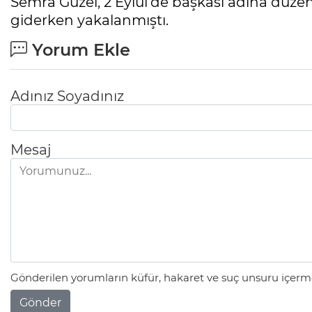
Semra Güzel, 2 Eylül'de başkası adına düzen
giderken yakalanmıştı.
Yorum Ekle
Adınız Soyadınız
Mesaj
Gönderilen yorumların küfür, hakaret ve suç unsuru içerme
Gönder