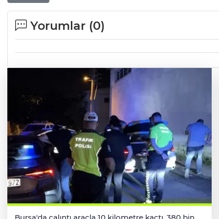
Yorumlar (
0
)
Bursa'da çalıntı araçla 10 kilometre kaçtı, 380 bin