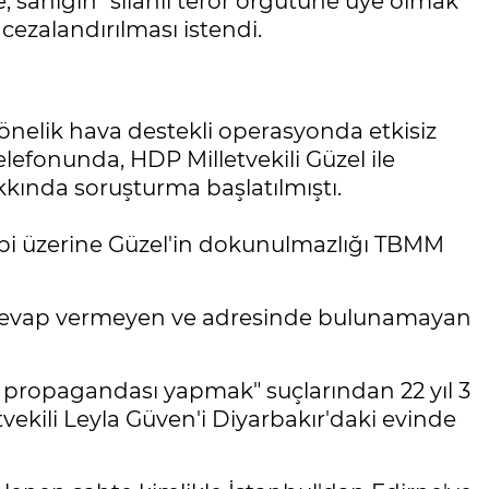
e, sanığın "silahlı terör örgütüne üye olmak"
cezalandırılması istendi.
nelik hava destekli operasyonda etkisiz
elefonunda, HDP Milletvekili Güzel ile
kkında soruşturma başlatılmıştı.
bi üzerine Güzel'in dokunulmazlığı TBMM
e cevap vermeyen ve adresinde bulunamayan
üt propagandası yapmak" suçlarından 22 yıl 3
tvekili Leyla Güven'i Diyarbakır'daki evinde