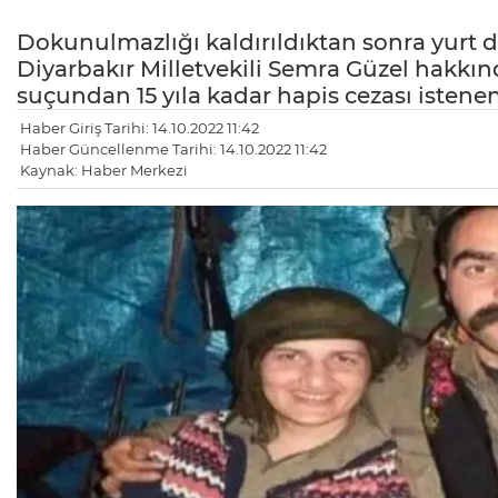
Dokunulmazlığı kaldırıldıktan sonra yurt 
Diyarbakır Milletvekili Semra Güzel hakkın
suçundan 15 yıla kadar hapis cezası istene
Haber Giriş Tarihi: 14.10.2022 11:42
Haber Güncellenme Tarihi: 14.10.2022 11:42
Kaynak: Haber Merkezi