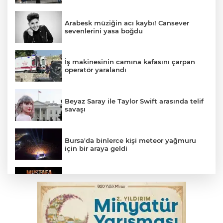
Arabesk müziğin acı kaybı! Cansever
sevenlerini yasa boğdu
İş makinesinin camına kafasını çarpan
operatör yaralandı
Beyaz Saray ile Taylor Swift arasında telif
savaşı
Bursa'da binlerce kişi meteor yağmuru
için bir araya geldi
Bursa'da Mustafa Keser'den müzik ve
kahkaha dolu gece
İnegöl'de orman yangını; Havadan ve