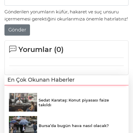
Gönderilen yorumların küfür, hakaret ve suç unsuru
içermemesi gerektiğini okurlarımıza önemle hatırlatırız!
Gönder
Yorumlar (
0
)
En Çok Okunan Haberler
Sedat Karataş: Konut piyasası faize
takıldı
Bursa’da bugün hava nasıl olacak?