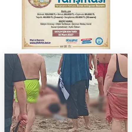
karadan müdahale başlatıldı
Bursa'da korkutan kazada 4 yaralı
Suça sürüklenen çocuk yasası TBMM'de
kabul edildi