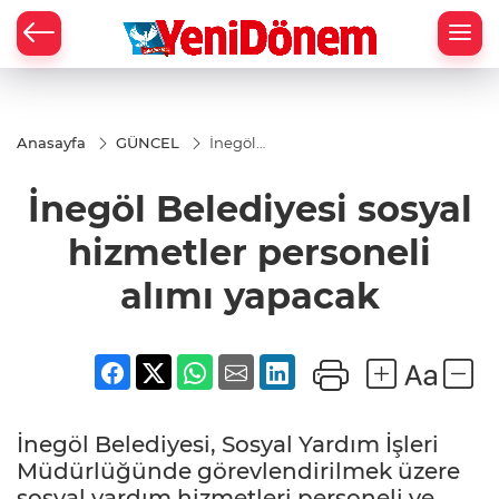
Zİ
Anasayfa
GÜNCEL
İnegöl
Belediyesi
sosyal
İnegöl Belediyesi sosyal
hizmetler
personeli
alımı
hizmetler personeli
yapacak
alımı yapacak
İnegöl Belediyesi, Sosyal Yardım İşleri
Müdürlüğünde görevlendirilmek üzere
sosyal yardım hizmetleri personeli ve