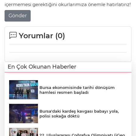
içermemesi gerektiğini okurlarımıza önemle hatırlatırız!
Gönder
Yorumlar (
0
)
En Çok Okunan Haberler
Bursa ekonomisinde tarihi dönüşüm
hamlesi resmen başladı
Bursa'daki kardeş kavgası babayı yola,
polisi sokağa döktü
22. Uluslararası Coğrafya Olimpiyatı (iGeo