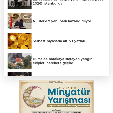
2026) İstanbul'da
Nilüfer'e 7 yeni park kazandırılıyor
Serbest piyasada altın fiyatları...
Bursa'da barakaya sıçrayan yangın
ekipleri harekete geçirdi
Yargıtay’dan primle çalışanlara müjde
TOFAŞ Basketbol'da sağlık kontrolleri
başladı