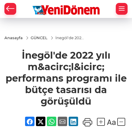
Zİ
Anasayfa
GÜNCEL
İnegöl'de 2022
yılı
m&acirc;l&icirc;
İnegöl'de 2022 yılı
performans
programı ile
bütçe tasarısı
m&acirc;l&icirc;
da görüşüldü
performans programı ile
bütçe tasarısı da
görüşüldü