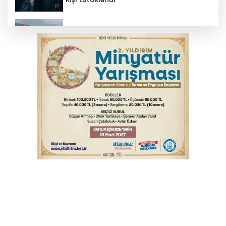
THY temmuzda yolcu rekoru kırdı
Trabzonspor'da Folcarelli ameliyat oldu
Serbest piyasada döviz fiyatları
6. Perseid Meteor Yağmuru Gözlem
Etkinliği Karacabey'de gökyüzü
tutkunlarını buluşturacak