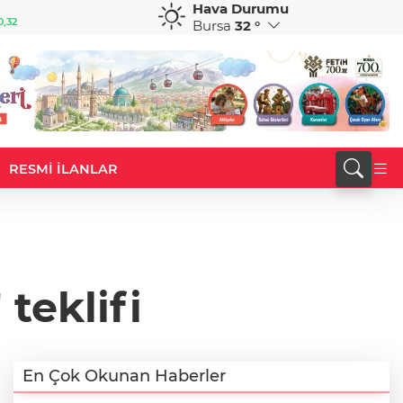
Hava Durumu
GBP
CHF
0,32
64,3468
%0,38
59,0083
%0,82
Bursa
32 °
RESMİ İLANLAR
 teklifi
En Çok Okunan Haberler