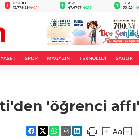
BIST 100
USD
EUR
13.779,39
%-0,14
47,6787
%0,18
55,1254
%
İYASET
SPOR
MAGAZİN
TEKNOLOJİ
SAĞLIK
ti'den 'öğrenci affı'