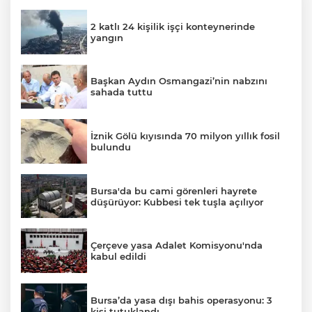
2 katlı 24 kişilik işçi konteynerinde
yangın
Başkan Aydın Osmangazi’nin nabzını
sahada tuttu
İznik Gölü kıyısında 70 milyon yıllık fosil
bulundu
Bursa'da bu cami görenleri hayrete
düşürüyor: Kubbesi tek tuşla açılıyor
Çerçeve yasa Adalet Komisyonu'nda
kabul edildi
Bursa’da yasa dışı bahis operasyonu: 3
kişi tutuklandı