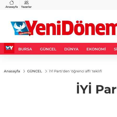
VND
GAU/TRY
3
%-0,22
0,0018
%0,32
6.660,55
%2,59
Anasayfa
Yazarlar
BURSA
GÜNCEL
DÜNYA
EKONOMİ
S
Anasayfa
GÜNCEL
İYİ Parti'den 'öğrenci affı' teklifi
İYİ Par