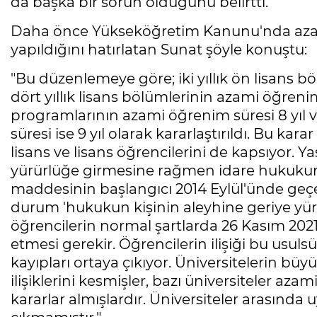
da başka bir sorun olduğunu belirtti.
Daha önce Yükseköğretim Kanunu'nda azami ö
yapıldığını hatırlatan Sunat şöyle konuştu:
"Bu düzenlemeye göre; iki yıllık ön lisans b
dört yıllık lisans bölümlerinin azami öğrenim s
programlarının azami öğrenim süresi 8 yıl v
süresi ise 9 yıl olarak kararlaştırıldı. Bu kar
lisans ve lisans öğrencilerini de kapsıyor. 
yürürlüğe girmesine rağmen idare hukuku
maddesinin başlangıcı 2014 Eylül'ünde geçerl
durum 'hukukun kişinin aleyhine geriye yürü
öğrencilerin normal şartlarda 26 Kasım 2021
etmesi gerekir. Öğrencilerin ilişiği bu usuls
kayıpları ortaya çıkıyor. Üniversitelerin bü
ilişiklerini kesmişler, bazı üniversiteler a
kararlar almışlardır. Üniversiteler arasınd