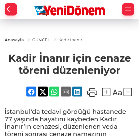
Zİ
Anasayfa
GÜNCEL
Kadir İnanır
için cenaze
töreni
Kadir İnanır için cenaze
düzenleniyor
töreni düzenleniyor
İstanbul'da tedavi gördüğü hastanede
77 yaşında hayatını kaybeden Kadir
İnanır’ın cenazesi, düzenlenen veda
töreni sonrası cenaze namazının