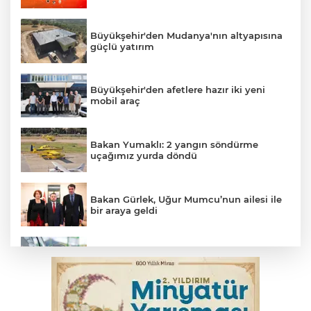
Büyükşehir'den Mudanya'nın altyapısına
güçlü yatırım
Büyükşehir'den afetlere hazır iki yeni
mobil araç
Bakan Yumaklı: 2 yangın söndürme
uçağımız yurda döndü
Bakan Gürlek, Uğur Mumcu’nun ailesi ile
bir araya geldi
Benzine dev indirim! Pompaya fiyatlarına
yansıyacak mı?
YENİ Parti Genel Başkanı Özel'den