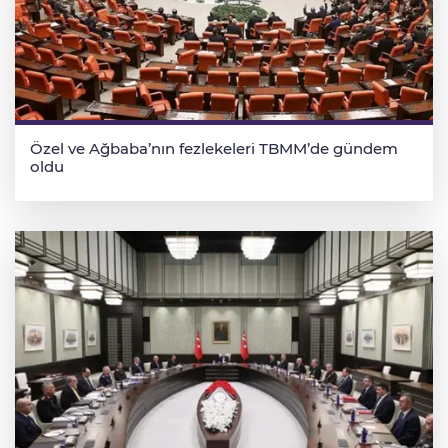
Özel ve Ağbaba’nın fezlekeleri TBMM’de gündem
oldu