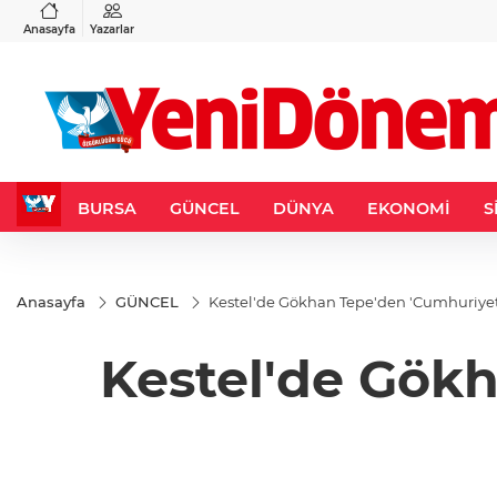
VND
GAU/TRY
3
%-0,22
0,0018
%0,14
6.507,35
%0,23
Anasayfa
Yazarlar
BURSA
GÜNCEL
DÜNYA
EKONOMİ
S
Anasayfa
GÜNCEL
Kestel'de Gökhan Tepe'den 'Cumhuriyet
Kestel'de Gökh