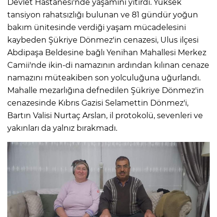
Devlet Hastanesi'nde yaşamını yitirdi. Yüksek
tansiyon rahatsızlığı bulunan ve 81 gündür yoğun
bakım ünitesinde verdiği yaşam mücadelesini
kaybeden Şükriye Dönmez'in cenazesi, Ulus ilçesi
Abdipaşa Beldesine bağlı Yenihan Mahallesi Merkez
Camii'nde ikin-di namazının ardından kılınan cenaze
namazını müteakiben son yolculuğuna uğurlandı.
Mahalle mezarlığına defnedilen Şükriye Dönmez'in
cenazesinde Kıbrıs Gazisi Selamettin Dönmez'i,
Bartın Valisi Nurtaç Arslan, il protokolü, sevenleri ve
yakınları da yalnız bırakmadı.