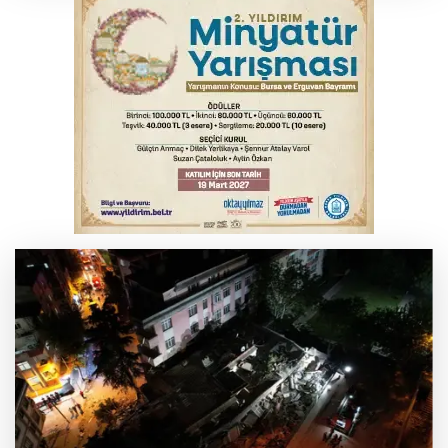
Başkan Dalgıç: Denizler halkındır
Bursa’da bugün hava nasıl olacak?
Bursa'da kontrolden çıkan araç orta
refüje çıktı