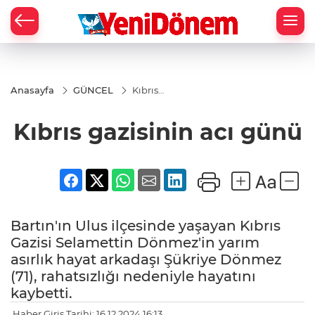
Zİ
Anasayfa
GÜNCEL
Kıbrıs
gazisinin
acı günü
Kıbrıs gazisinin acı günü
Bartın'ın Ulus ilçesinde yaşayan Kıbrıs
Gazisi Selamettin Dönmez'in yarım
asırlık hayat arkadaşı Şükriye Dönmez
(71), rahatsızlığı nedeniyle hayatını
kaybetti.
Haber Giriş Tarihi: 16.12.2024 16:13