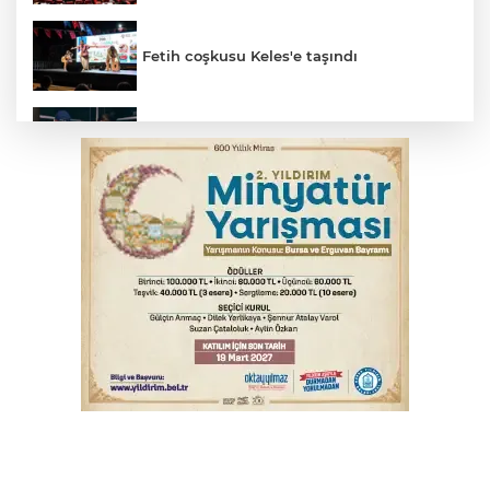
Fetih coşkusu Keles'e taşındı
Bursa’da yasa dışı bahis operasyonu: 3
kişi tutuklandı
İnegöl’de yangın paniği! Apartmana
sıçrayan alevler söndürüldü
Elektrik akımına kapılan işçi hayatını
kaybetti
Serbest piyasada döviz fiyatları