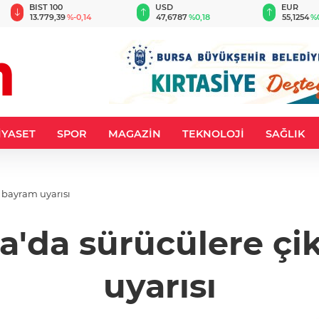
BIST 100
USD
EUR
13.779,39
%-0,14
47,6787
%0,18
55,1254
%
İYASET
SPOR
MAGAZİN
TEKNOLOJİ
SAĞLIK
 bayram uyarısı
'da sürücülere çik
uyarısı