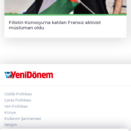
Filistin Konvoyu'na katılan Fransız aktivist
müslüman oldu
Gizlilik Politikası
Çerez Politikası
Veri Politikası
Künye
Kullanım Şartnamesi
İletişim