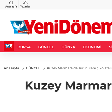
VND
GAU/TRY
3
%-0,22
0,0018
%0,32
6.660,55
%2,59
Anasayfa
Yazarlar
BURSA
GÜNCEL
DÜNYA
EKONOMİ
S
Anasayfa
GÜNCEL
Kuzey Marmara'da sürücülere çikolatalı
Kuzey Marmara