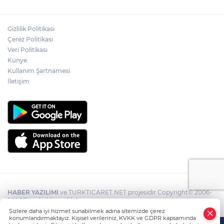
Gizlilik Politikası
Çerez Politikası
Veri Politikası
Künye
Kullanım Şartnamesi
İletişim
HABER YAZILIMI
ve TURKTICARET.NET projesidir Copyright© 2006-
2026 Tüm hakları saklıdır.
Sizlere daha iyi hizmet sunabilmek adına sitemizde çerez
konumlandırmaktayız. Kişisel verileriniz, KVKK ve GDPR kapsamında