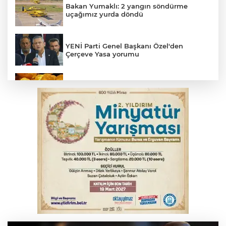
Bakan Yumaklı: 2 yangın söndürme
uçağımız yurda döndü
YENİ Parti Genel Başkanı Özel'den
Çerçeve Yasa yorumu
Serbest piyasada altın fiyatları...
MSB: YAŞ kararları devletimize ve
milletimize hayırlı olsun
Osmangazi’de kaldırım işgaline geçit yok
Osmangazi’de iş arayanlara destek