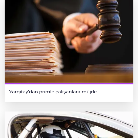
Yargıtay’dan primle çalışanlara müjde