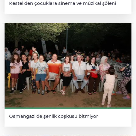
Kestel'den çocuklara sinema ve müzikal şöleni
Osmangazi'de şenlik coşkusu bitmiyor