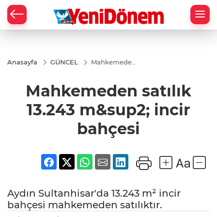
Zİ
Anasayfa
GÜNCEL
Mahkemeden
satılık 13.243
m&sup2; incir
Mahkemeden satılık
bahçesi
13.243 m&sup2; incir
bahçesi
Aydın Sultanhisar'da 13.243 m² incir
bahçesi mahkemeden satılıktır.