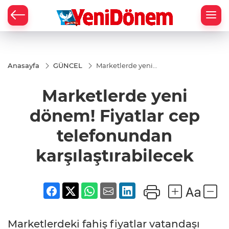
Zİ
Anasayfa
GÜNCEL
Marketlerde yeni
dönem! Fiyatlar
cep telefonundan
Marketlerde yeni
karşılaştırabilecek
dönem! Fiyatlar cep
telefonundan
karşılaştırabilecek
Marketlerdeki fahiş fiyatlar vatandaşı