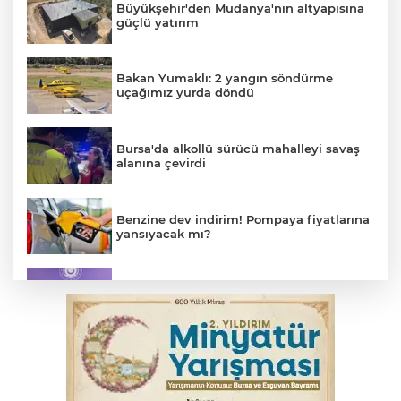
Büyükşehir'den Mudanya'nın altyapısına
güçlü yatırım
Bakan Yumaklı: 2 yangın söndürme
uçağımız yurda döndü
Bursa'da alkollü sürücü mahalleyi savaş
alanına çevirdi
Benzine dev indirim! Pompaya fiyatlarına
yansıyacak mı?
MSB: YAŞ kararları devletimize ve
milletimize hayırlı olsun
Serbest piyasada döviz fiyatları