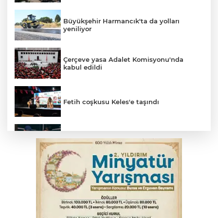
Büyükşehir Harmancık'ta da yolları
yeniliyor
Çerçeve yasa Adalet Komisyonu'nda
kabul edildi
Fetih coşkusu Keles'e taşındı
Bursa’da yasa dışı bahis operasyonu: 3
kişi tutuklandı
İnegöl’de yangın paniği! Apartmana
sıçrayan alevler söndürüldü
Elektrik akımına kapılan işçi hayatını