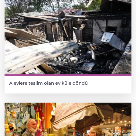
Alevlere teslim olan ev küle döndü