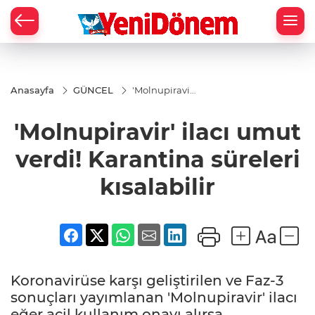
Zİ
Anasayfa
GÜNCEL
'Molnupiravir'
ilacı umut
verdi!
'Molnupiravir' ilacı umut
Karantina
süreleri
kısalabilir
verdi! Karantina süreleri
kısalabilir
Koronavirüse karşı geliştirilen ve Faz-3
sonuçları yayımlanan 'Molnupiravir' ilacı
eğer acil kullanım onayı alırsa