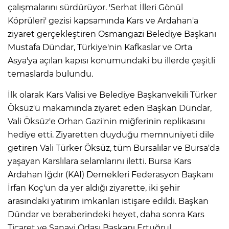
çalışmalarını sürdürüyor. 'Serhat İlleri Gönül
Köprüleri' gezisi kapsamında Kars ve Ardahan'a
ziyaret gerçekleştiren Osmangazi Belediye Başkanı
Mustafa Dündar, Türkiye'nin Kafkaslar ve Orta
Asya'ya açılan kapısı konumundaki bu illerde çeşitli
temaslarda bulundu.
İlk olarak Kars Valisi ve Belediye Başkanvekili Türker
Öksüz'ü makamında ziyaret eden Başkan Dündar,
Vali Öksüz'e Orhan Gazi'nin miğferinin replikasını
hediye etti. Ziyaretten duyduğu memnuniyeti dile
getiren Vali Türker Öksüz, tüm Bursalılar ve Bursa'da
yaşayan Karslılara selamlarını iletti. Bursa Kars
Ardahan Iğdır (KAI) Dernekleri Federasyon Başkanı
İrfan Koç'un da yer aldığı ziyarette, iki şehir
arasındaki yatırım imkanları istişare edildi. Başkan
Dündar ve beraberindeki heyet, daha sonra Kars
Ticaret ve Sanayi Odası Başkanı Ertuğrul