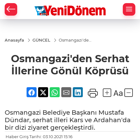
Zİ
Anasayfa
GÜNCEL
Osmangazi'den
Serhat İllerine
Gönül Köprüsü
Osmangazi'den Serhat
İllerine Gönül Köprüsü
Osmangazi Belediye Başkanı Mustafa
Dündar, serhat illeri Kars ve Ardahan'da
bir dizi ziyaret gerçekleştirdi.
Haber Giriş Tarihi: 03.10.2021 15:16