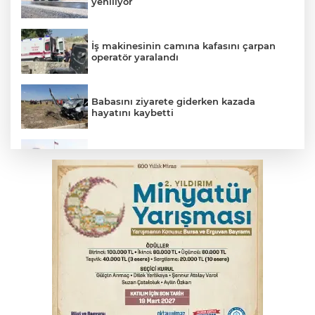
yeniliyor
İş makinesinin camına kafasını çarpan
operatör yaralandı
Babasını ziyarete giderken kazada
hayatını kaybetti
Beyaz Saray ile Taylor Swift arasında telif
savaşı
Bursa'da Mustafa Keser'den müzik ve
kahkaha dolu gece
İnegöl'de orman yangını; Havadan ve
karadan müdahale başlatıldı