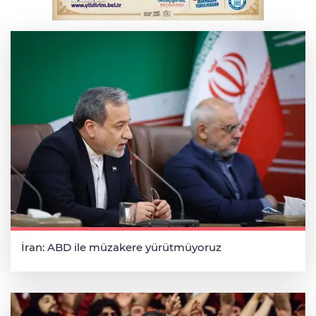
Bursa'da korkutan kazada 4 yaralı
İran: ABD ile müzakere yürütmüyoruz