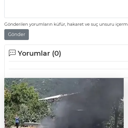
Gönderilen yorumların küfür, hakaret ve suç unsuru içerme
Gönder
Yorumlar (
0
)