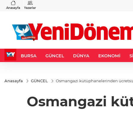
VND
GAU/TRY
3
%-0,22
0,0018
%0,32
6.660,55
%2,59
Anasayfa
Yazarlar
BURSA
GÜNCEL
DÜNYA
EKONOMİ
S
Anasayfa
GÜNCEL
Osmangazi kütüphanelerinden ücretsiz
Osmangazi küt