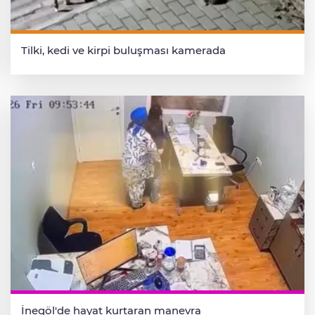
Tilki, kedi ve kirpi buluşması kamerada
İnegöl'de hayat kurtaran manevra