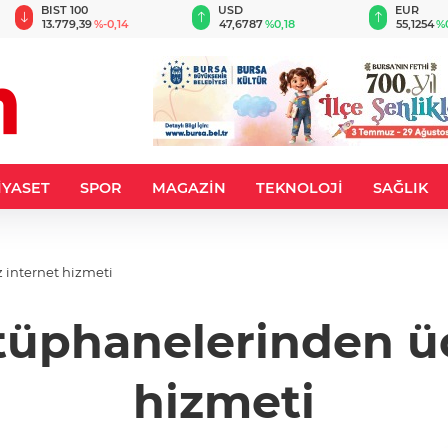
BIST 100
USD
EUR
13.779,39
%-0,14
47,6787
%0,18
55,1254
%
İYASET
SPOR
MAGAZİN
TEKNOLOJİ
SAĞLIK
 internet hizmeti
üphanelerinden ücr
hizmeti