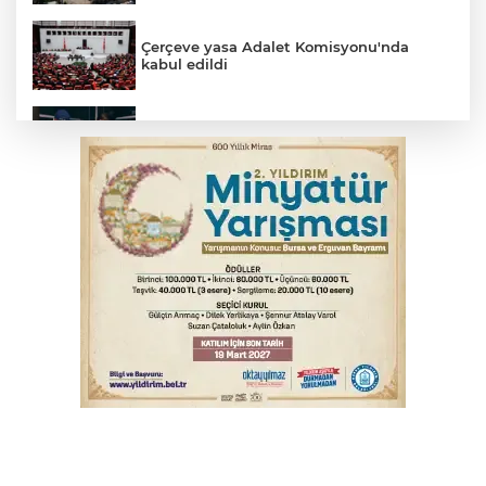
Çerçeve yasa Adalet Komisyonu'nda
kabul edildi
Bursa’da yasa dışı bahis operasyonu: 3
kişi tutuklandı
Büyükşehir Harmancık'ta da yolları
yeniliyor
İnegöl’de yangın paniği! Apartmana
sıçrayan alevler söndürüldü
Fetih coşkusu Keles'e taşındı