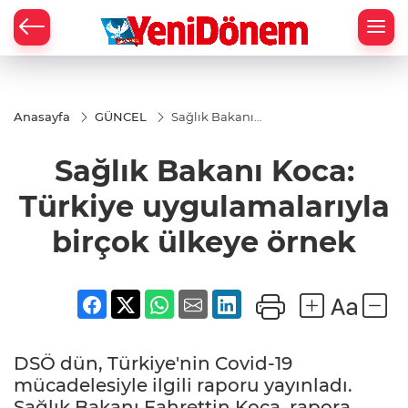
Zİ
Anasayfa
GÜNCEL
Sağlık Bakanı
Koca: Türkiye
uygulamalarıyla
Sağlık Bakanı Koca:
birçok ülkeye
örnek
Türkiye uygulamalarıyla
birçok ülkeye örnek
DSÖ dün, Türkiye'nin Covid-19
mücadelesiyle ilgili raporu yayınladı.
Sağlık Bakanı Fahrettin Koca, rapora