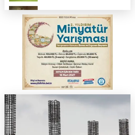
Feci kaza yaşlı çifti hayattan kopardı
Gençlerbirliği, Fenerbahçe maçı
hazırlıklarına başladı
Salih Bademci ‘Sesler’le Bursa’da
Thorsten Fink, sağlık kontrolünden geçti