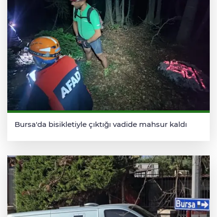
Bursa'da bisikletiyle çıktığı vadide mahsur kaldı