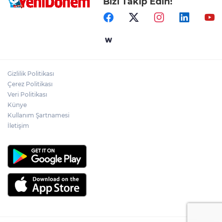
Bizi Takip Edin!
Gizlilik Politikası
Çerez Politikası
Veri Politikası
Künye
Kullanım Şartnamesi
İletişim