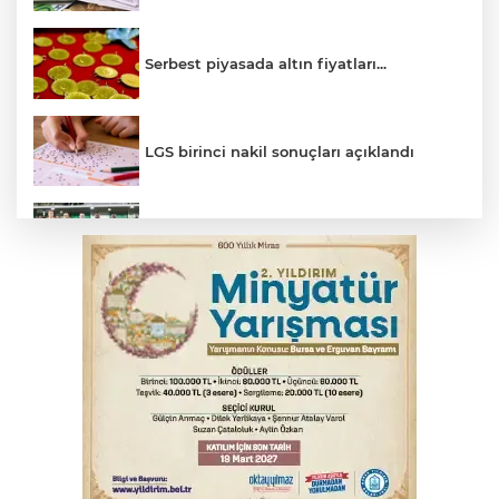
Serbest piyasada altın fiyatları...
LGS birinci nakil sonuçları açıklandı
Bursaspor 1. Lig'e fırtına gibi döndü
Feci kaza yaşlı çifti hayattan kopardı
Gençlerbirliği, Fenerbahçe maçı
hazırlıklarına başladı