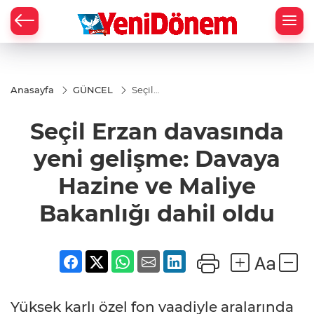
Zİ
Anasayfa
GÜNCEL
Seçil
Erzan
davasında
Seçil Erzan davasında
yeni
gelişme:
Davaya
yeni gelişme: Davaya
Hazine ve
Maliye
Hazine ve Maliye
Bakanlığı
dahil oldu
Bakanlığı dahil oldu
Yüksek karlı özel fon vaadiyle aralarında