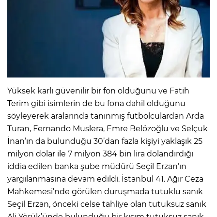
Yüksek karlı güvenilir bir fon olduğunu ve Fatih
Terim gibi isimlerin de bu fona dahil olduğunu
söyleyerek aralarında tanınmış futbolculardan Arda
Turan, Fernando Muslera, Emre Belözoğlu ve Selçuk
İnan’ın da bulunduğu 30’dan fazla kişiyi yaklaşık 25
milyon dolar ile 7 milyon 384 bin lira dolandırdığı
iddia edilen banka şube müdürü Seçil Erzan’ın
yargılanmasına devam edildi. İstanbul 41. Ağır Ceza
Mahkemesi’nde görülen duruşmada tutuklu sanık
Seçil Erzan, önceki celse tahliye olan tutuksuz sanık
Ali Yörük’ünde bulunduğu bir kısım tutuksuz sanık