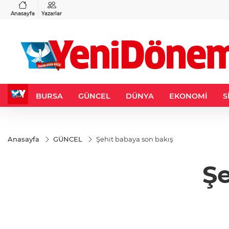
VND
GAU/TRY
3
%-0,22
0,0018
%0,32
6.660,55
%2,59
Anasayfa
Yazarlar
BURSA
GÜNCEL
DÜNYA
EKONOMİ
S
Anasayfa
GÜNCEL
Şehit babaya son bakış
Şe