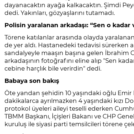
dayanacaktın ayağa kalkacaktın. Şimdi Pe
dedi. Yakınları, gözyaşlarını tutamadı.
Polisin yaralanan arkadaşı: “Sen o kadar 
Törene katılanlar arasında olayda yaralan
de yer aldı. Hastanedeki tedavisi sürerken a
sandalyeyle maaşın başına gelen İbrahim 
arkadaşının fotoğrafını eline alıp "Sen ka
cebine harçlık bile verirdin" dedi.
Babaya son bakış
Öte yandan şehidin 10 yaşındaki oğlu Emir
dakikalarca ayrılmazken 4 yaşındaki kızı Do
protokol üyeleri aileyi teselli ederken Cu
TBMM Başkanı, İçişleri Bakanı ve CHP Gen
kuruluş ile siyasi parti temsilcileri törene ç