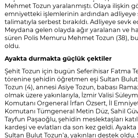
Mehmet Tozun yaralanmıştı. Olaya ilişkin gö
emniyetteki işlemlerinin ardından adliyeye s
talimatıyla serbest bırakıldı. Adliyeye sevk e
Meydana gelen olayda ağır yaralanan ve h
süren Polis Memuru Mehmet Tozun (38), bu 
oldu.
Ayakta durmakta güçlük çektiler
Şehit Tozun için bugün Seferihisar Fatma T
törenine şehidin öğretmen eşi Sultan Bulut 
Tozun (4), annesi Asiye Tozun, babası Rama
olmak üzere yakınlarıyla, İzmir Valisi Süle
Komutanı Orgeneral İrfan Özsert, İl Emniyet
Komutanı Tümgeneral Metin Düz, Sahil Güv
Tayfun Paşaoğlu, şehidin meslektaşları katı
kardeşi ve evlatları da son kez geldi. Aya
Sultan Bulut Tozun’a, yakınları destek oldu.