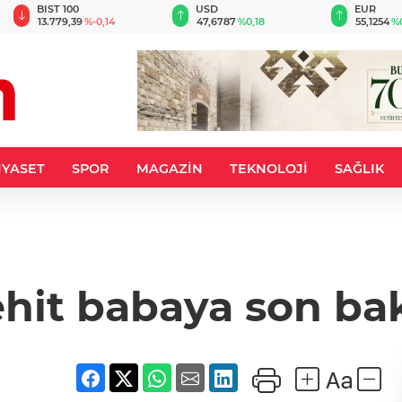
BIST 100
USD
EUR
13.779,39
%-0,14
47,6787
%0,18
55,1254
%
İYASET
SPOR
MAGAZİN
TEKNOLOJİ
SAĞLIK
hit babaya son ba