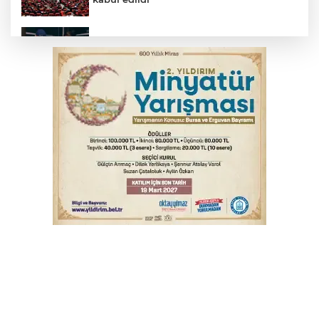
Bursa’da yasa dışı bahis operasyonu: 3
kişi tutuklandı
Büyükşehir Harmancık'ta da yolları
yeniliyor
İnegöl’de yangın paniği! Apartmana
sıçrayan alevler söndürüldü
Fetih coşkusu Keles'e taşındı