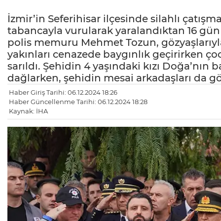
İzmir’in Seferihisar ilçesinde silahlı çatış
tabancayla vurularak yaralandıktan 16 gün 
polis memuru Mehmet Tozun, gözyaşlarıyl
yakınları cenazede baygınlık geçirirken ço
sarıldı. Şehidin 4 yaşındaki kızı Doğa’nın
dağlarken, şehidin mesai arkadaşları da gö
Haber Giriş Tarihi: 06.12.2024 18:26
Haber Güncellenme Tarihi: 06.12.2024 18:28
Kaynak: İHA