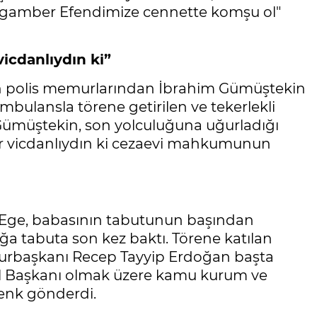
ygamber Efendimize cennette komşu ol"
vicdanlıydın ki”
an polis memurlarından İbrahim Gümüştekin
mbulansla törene getirilen ve tekerlekli
Gümüştekin, son yolculuğuna uğurladığı
dar vicdanlıydın ki cezaevi mahkumunun
 Ege, babasının tabutunun başından
ğa tabuta son kez baktı. Törene katılan
mhurbaşkanı Recep Tayyip Erdoğan başta
el Başkanı olmak üzere kamu kurum ve
elenk gönderdi.