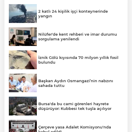
2 katlı 24 kişilik işçi konteynerinde
yangın
Nilüfer'de kent rehberi ve imar durumu
sorgulama yenilendi
İznik Gölü kıyısında 70 milyon yıllık fosil
bulundu
Başkan Aydın Osmangazi’nin nabzını
sahada tuttu
Bursa'da bu cami görenleri hayrete
düşürüyor: Kubbesi tek tuşla açılıyor
Çerçeve yasa Adalet Komisyonu'nda
kabul edildi