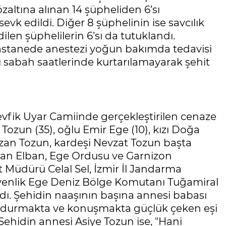
zaltına alınan 14 şüpheliden 6’sı
evk edildi. Diğer 8 şüphelinin ise savcılık
dilen şüphelilerin 6’sı da tutuklandı.
astanede anestezi yoğun bakımda tedavisi
sabah saatlerinde kurtarılamayarak şehit
evfik Uyar Camiinde gerçekleştirilen cenaze
Tozun (35), oğlu Emir Ege (10), kızı Doğa
zan Tozun, kardeşi Nevzat Tozun başta
yman Elban, Ege Ordusu ve Garnizon
 Müdürü Celal Sel, İzmir İl Jandarma
enlik Ege Deniz Bölge Komutanı Tuğamiral
ldı. Şehidin naaşının başına annesi babası
kta durmakta ve konuşmakta güçlük çeken eşi
 Şehidin annesi Asiye Tozun ise, "Hani