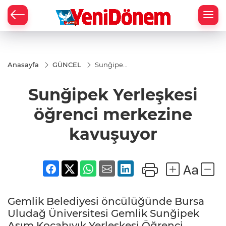
Zİ
Anasayfa
GÜNCEL
Sunğipek
Yerleşkesi
öğrenci
Sunğipek Yerleşkesi
merkezine
kavuşuyor
öğrenci merkezine
kavuşuyor
Gemlik Belediyesi öncülüğünde Bursa
Uludağ Üniversitesi Gemlik Sunğipek
Asım Kocabıyık Yerleşkesi Öğrenci