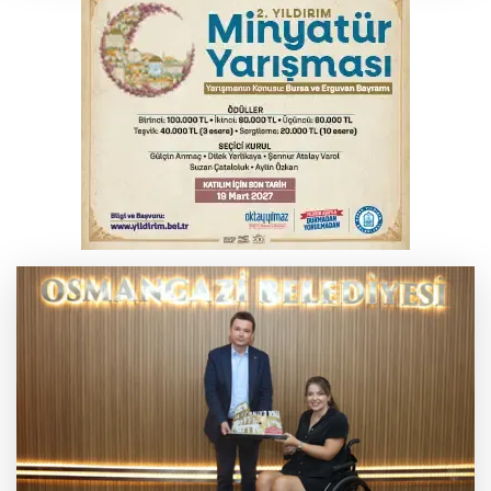
Bursa'da akıma kapılan mühendis ağır
yaralandı
Bursa'da tavuk çiftliğinde yangın
Bursa'da kontrolden çıkan araç orta
refüje çıktı