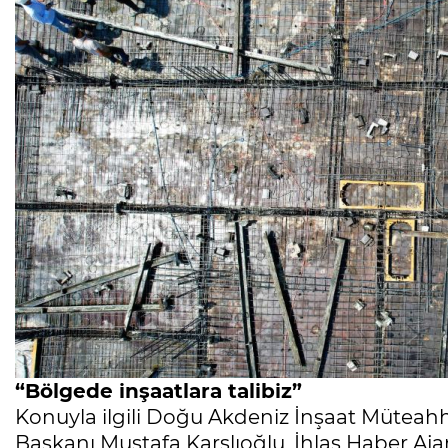
“Bölgede inşaatlara talibiz”
Konuyla ilgili Doğu Akdeniz İnşaat Müteahh
Başkanı Mustafa Karslıoğlu, İhlas Haber Aja