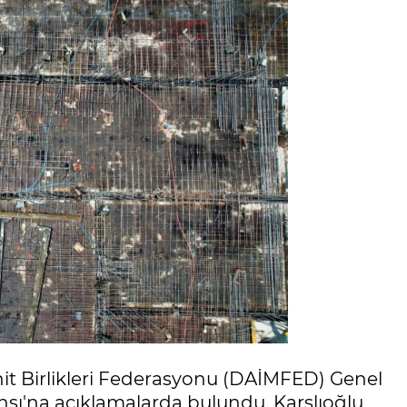
it Birlikleri Federasyonu (DAİMFED) Genel
nsı'na açıklamalarda bulundu. Karslıoğlu,