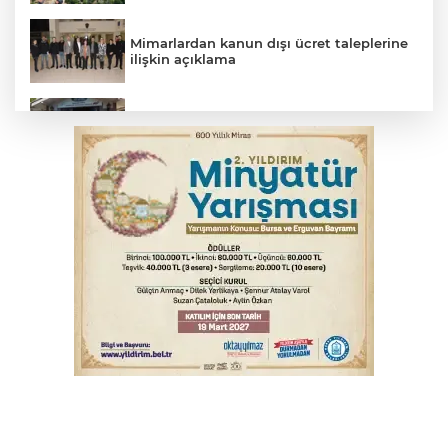
Mimarlardan kanun dışı ücret taleplerine
ilişkin açıklama
Başkan Aydın: Tüm imkanları sunuyoruz
Başkan Dalgıç: Denizler halkındır
Bursa’da bugün hava nasıl olacak?
Bursa'da kontrolden çıkan araç orta
refüje çıktı