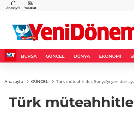
VND
GAU/TRY
6
%0,37
0,0018
%0,14
6.521,65
%0,39
Anasayfa
Yazarlar
BURSA
GÜNCEL
DÜNYA
EKONOMİ
S
Anasayfa
GÜNCEL
Türk müteahhitler, Suriye'yi yeniden ay
Türk müteahhitle