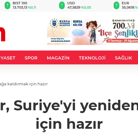
BIST 100
USD
EUR
13.703,13
%0,11
47,5829
%0,05
55,0618
%
İYASET
SPOR
MAGAZİN
TEKNOLOJİ
SAĞLIK
ağa kaldırmak için hazır
r, Suriye'yi yenide
için hazır