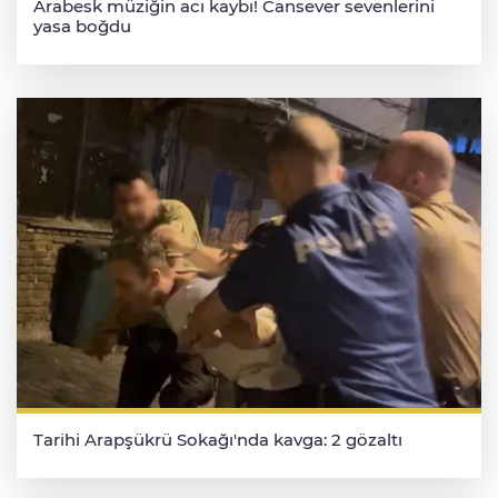
Arabesk müziğin acı kaybı! Cansever sevenlerini
yasa boğdu
Tarihi Arapşükrü Sokağı'nda kavga: 2 gözaltı