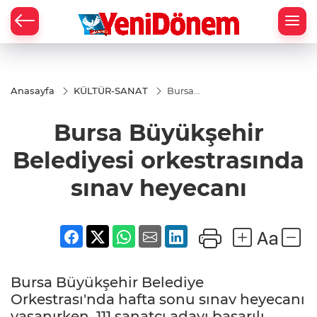
Zİ
Anasayfa
KÜLTÜR-SANAT
Bursa
Büyükşehir
Belediyesi
Bursa Büyükşehir
orkestrasında
sınav
heyecanı
Belediyesi orkestrasında
sınav heyecanı
Bursa Büyükşehir Belediye
Orkestrası'nda hafta sonu sınav heyecanı
yaşanırken, 111 sanatçı adayı başarılı