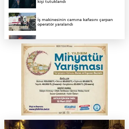
kişi tutuklandı
İş makinesinin camına kafasını çarpan
operatör yaralandı
İnegöl’de yangın paniği! Apartmana
sıçrayan alevler söndürüldü
Otomobil kanala uçtu: 2 yaralı
Bursa'da Mustafa Keser'den müzik ve
kahkaha dolu gece
Elektrik akımına kapılan işçi hayatını
kaybetti