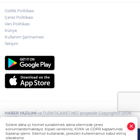
Gizlilik Politikası
Çerez Politikası
Veri Politikası
Künye
Kullanım Şartnamesi
İletişim
HABER YAZILIMI
ve TURKTICARET.NET projesidir Copyright© 2006-
2026 Tüm hakları saklıdır.
Sizlere daha iyi hizmet sunabilmek adına sitemizde çerez
konumlandırmaktayız. Kişisel verileriniz, KVKK ve GDPR kapsamında
toplanıp işlenir. Sitemizi kullanarak, çerezleri kullanmamızı kabul etmiş
olacaksınız.