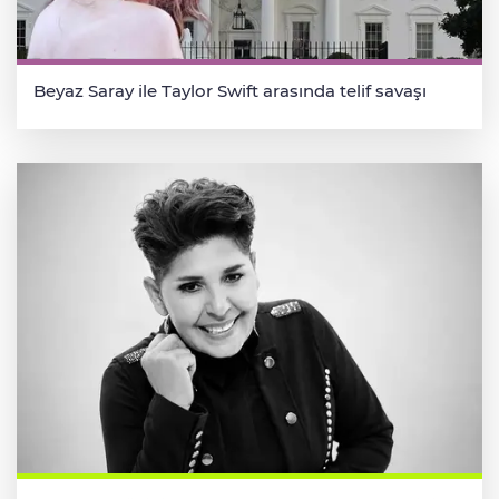
Beyaz Saray ile Taylor Swift arasında telif savaşı