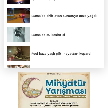
Bursa’da drift atan sürücüye ceza yağdı
Bursa'da su kesintisi
Feci kaza yaşlı çifti hayattan kopardı
Serbest piyasada döviz fiyatları
Bursaspor 1. Lig'e fırtına gibi döndü