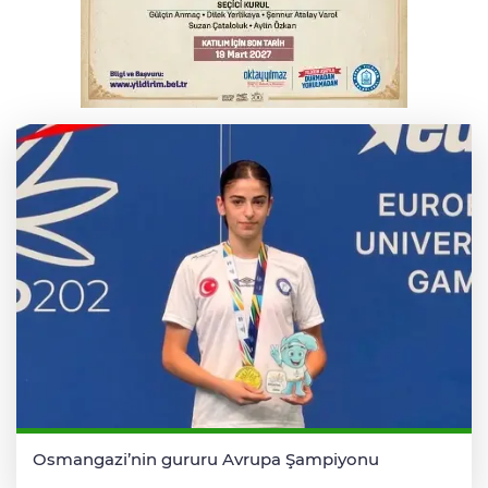
Serbest piyasada altın fiyatları...
Salih Bademci ‘Sesler’le Bursa’da
Osmangazi’nin gururu Avrupa Şampiyonu