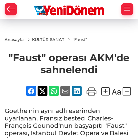
Zİ
Anasayfa
KÜLTÜR-SANAT
"Faust"
operası
AKM'de
"Faust" operası AKM'de
sahnelendi
sahnelendi
Goethe'nin aynı adlı eserinden
uyarlanan, Fransız besteci Charles-
François Gounod'nun başyapıtı "Faust"
operası, İstanbul Devlet Opera ve Balesi