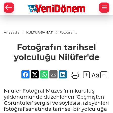
Zİ
Anasayfa
KÜLTÜR-SANAT
Fotoğrafın
tarihsel
yolculuğu
Fotoğrafın tarihsel
Nilüfer'de
yolculuğu Nilüfer'de
Nilüfer Fotoğraf Müzesi'nin kuruluş
yıldönümünde düzenlenen 'Geçmişten
Görüntüler' sergisi ve söyleşisi, izleyenleri
fotoğraf sanatında tarihsel bir yolculuğa