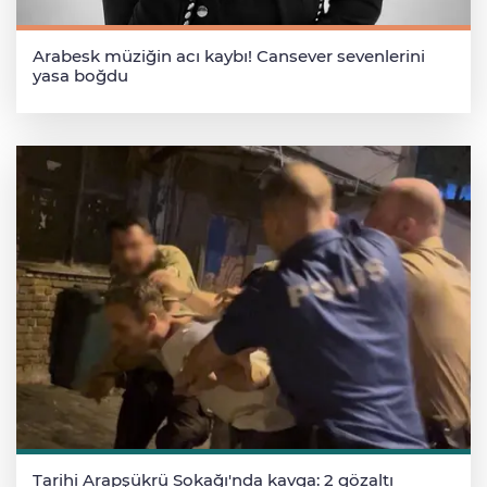
Arabesk müziğin acı kaybı! Cansever sevenlerini
yasa boğdu
Tarihi Arapşükrü Sokağı'nda kavga: 2 gözaltı