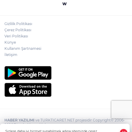
Gizlilik Politikası
Çerez Politikası
Veri Politikası
Künye
Kullanım Şartnamesi
İletişim
HABER YAZILIMI
ve TURKTICARET.NET projesidir Copyright© 2006-
2026 Tüm hakları saklıdır.
Sizlere daha iyi hizmet sunabilmek adına sitemizde çerez