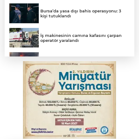
Bursa’da yasa dışı bahis operasyonu: 3
kişi tutuklandı
İş makinesinin camına kafasını çarpan
operatör yaralandı
İnegöl’de yangın paniği! Apartmana
sıçrayan alevler söndürüldü
Otomobil kanala uçtu: 2 yaralı
Bursa'da Mustafa Keser'den müzik ve
kahkaha dolu gece
Elektrik akımına kapılan işçi hayatını
kaybetti