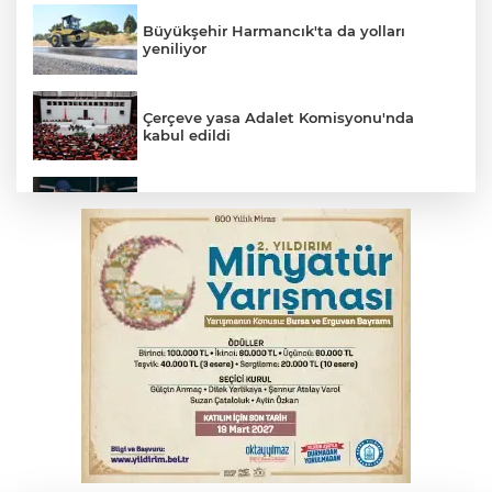
Büyükşehir Harmancık'ta da yolları
yeniliyor
Çerçeve yasa Adalet Komisyonu'nda
kabul edildi
Bursa’da yasa dışı bahis operasyonu: 3
kişi tutuklandı
İnegöl’de yangın paniği! Apartmana
sıçrayan alevler söndürüldü
Serbest piyasada döviz fiyatları
Otomobil kanala uçtu: 2 yaralı