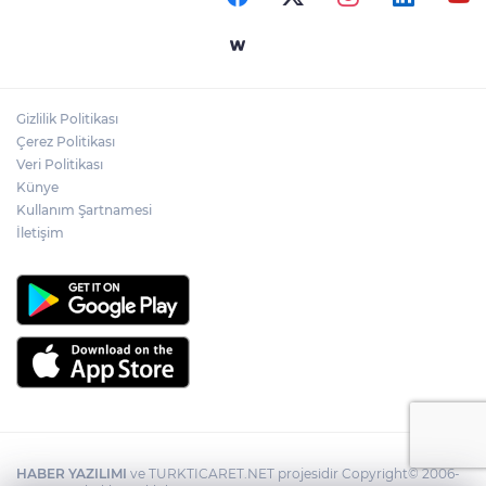
Gizlilik Politikası
Çerez Politikası
Veri Politikası
Künye
Kullanım Şartnamesi
İletişim
HABER YAZILIMI
ve TURKTICARET.NET projesidir Copyright© 2006-