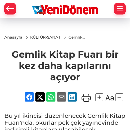
Zİ
Anasayfa
KÜLTÜR-SANAT
Gemlik
Kitap
Fuarı bir
Gemlik Kitap Fuarı bir
kez daha
kapılarını
açıyor
kez daha kapılarını
açıyor
Bu yıl ikincisi düzenlenecek Gemlik Kitap
Fuarı'nda, okurlar pek çok yayınevinde
indirimli kitaplara ulaşabilecek.