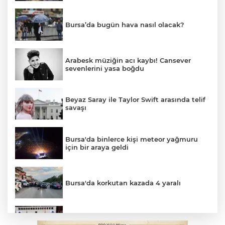
Bursa’da bugün hava nasıl olacak?
Arabesk müziğin acı kaybı! Cansever
sevenlerini yasa boğdu
Beyaz Saray ile Taylor Swift arasında telif
savaşı
Bursa'da binlerce kişi meteor yağmuru
için bir araya geldi
Bursa'da korkutan kazada 4 yaralı
Suça sürüklenen çocuk yasası TBMM'de