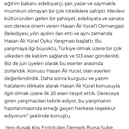
eğitim bakanı, edebiyatçı, şair, yazar ve saymakla
mümkün olmayan bir çok niteliklere sahipti. Mevlevi
kültüründen gelen bir şahsiyet, edebiyata ve sanata
son derece önem veren Hasan Âli Yücel’i Osmangazi
Belediyesi, yılın aydını ilan etti ve aynı zamanda
Hasan Âli Yücel Öykü Yarışması başlattı. Bu
yarışmaya ilgi büyüktü, Türkiye olmak üzere bir çok
ülkeden de katılım sağlandı ve 513 eser gönderildi.
Biz de jüri üyeleri olarak bu eserler arasında
zorlandık. Konusu Hasan Âli Yücel, olan eserleri
değerlendirdik. Daha sonra kurgusu ve yazım
hatalarını dikkate alarak Hasan Âli Yücel konusuyla
ilgili olmak üzere ilk 20 eseri tespit ettik. Dereceye
giren yarışmacıları tebrik ediyor, bu yarışmanın
hazırlanmasında emeği geçen herkese teşekkür
ediyorum” şeklinde konuştu.
Yeni Kuşak Köy Enstitüleri Derneği Bursa Şube