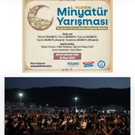
kabul edildi
Kar maskeleriyle araç soyan 5 şüpheli
tutuklandı
Bursa’da samanlık alevlere teslim oldu
Yükseköğretim Kanununda değişiklik
Resmi Gazete'de