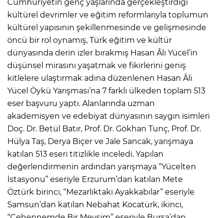
Cumhuriyetin genç yaşlarında gerçekleştirdiği
kültürel devrimler ve eğitim reformlarıyla toplumun
kültürel yapısının şekillenmesinde ve gelişmesinde
öncü bir rol oynamış, Türk eğitim ve kültür
dünyasında derin izler bırakmış Hasan Âli Yücel’in
düşünsel mirasını yaşatmak ve fikirlerini geniş
kitlelere ulaştırmak adına düzenlenen Hasan Âli
Yücel Öykü Yarışması’na 7 farklı ülkeden toplam 513
eser başvuru yaptı. Alanlarında uzman
akademisyen ve edebiyat dünyasının saygın isimleri
Doç. Dr. Betül Batır, Prof. Dr. Gökhan Tunç, Prof. Dr.
Hülya Taş, Derya Biçer ve Jale Sancak, yarışmaya
katılan 513 eseri titizlikle inceledi. Yapılan
değerlendirmenin ardından yarışmaya “Yücelten
İstasyonu” eseriyle Erzurum’dan katılan Mete
Öztürk birinci, “Mezarlıktaki Ayakkabılar” eseriyle
Samsun’dan katılan Nebahat Kocatürk, ikinci,
“Cehennemde Bir Mevsim” eseriyle Bursa’dan