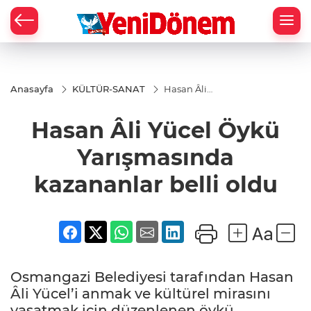
Zİ
Anasayfa
KÜLTÜR-SANAT
Hasan Âli
Yücel Öykü
Yarışmasında
Hasan Âli Yücel Öykü
kazananlar
belli oldu
Yarışmasında
kazananlar belli oldu
Osmangazi Belediyesi tarafından Hasan
Âli Yücel’i anmak ve kültürel mirasını
yaşatmak için düzenlenen öykü