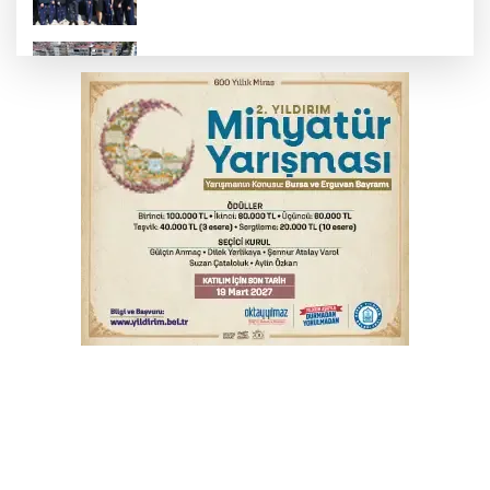
Başkan Dalgıç: Denizler halkındır
Bursa'da akıma kapılan mühendis ağır
yaralandı
Bursa'da kontrolden çıkan araç orta
refüje çıktı
Bursa'da tavuk çiftliğinde yangın