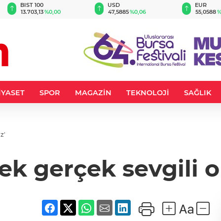
BIST 100
USD
EUR
13.703,13
%0,00
47,5885
%0,06
55,0588
%
İYASET
SPOR
MAGAZİN
TEKNOLOJİ
SAĞLIK
z'
ek gerçek sevgili