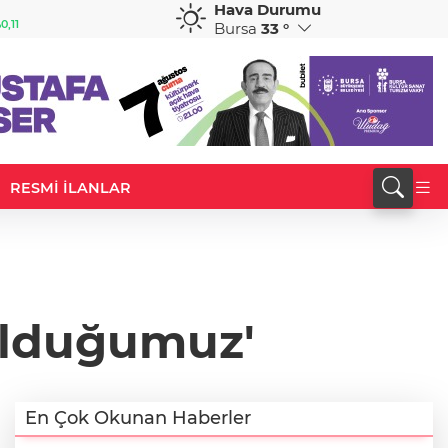
Hava Durumu
GBP
CHF
0,11
64,1869
%0,16
58,8615
%-0,11
Bursa
33 °
RESMİ İLANLAR
 olduğumuz'
En Çok Okunan Haberler