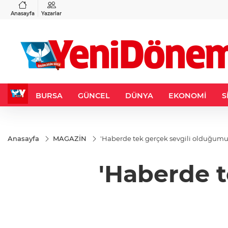
VND
GAU/TRY
6
%0,37
0,0018
%0,13
6.512,09
%0,25
Anasayfa
Yazarlar
BURSA
GÜNCEL
DÜNYA
EKONOMİ
S
Anasayfa
MAGAZİN
'Haberde tek gerçek sevgili olduğumu
'Haberde t