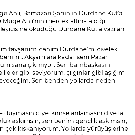
üge Anlı, Ramazan Şahin'in Dürdane Kut'a
e Müge Anlı'nın mercek altına aldığı
zleyicisine okuduğu Dürdane Kut'a yazılan
im tavşanım, canım Dürdane'm, civelek
enim... Akşamlara kadar seni Pazar
orum sana çıkmıyor. Sen bambaşkasın,
eler gibi seviyorum, çılgınlar gibi aşığım
 seveceğim. Sen benden yollarda neden
e duymasın diye, kimse anlamasın diye laf
luk aşkımsın, sen benim gençlik aşkımsın,
n çok kıskanıyorum. Yollarda yürüyüşlerine