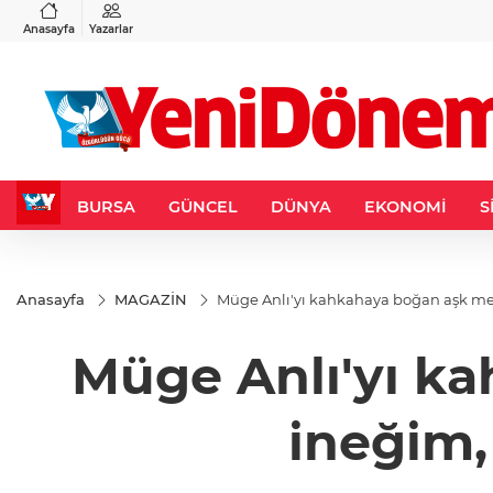
00
USD
EUR
39
%-0,14
47,6787
%0,18
55,1254
%0,32
Anasayfa
Yazarlar
BURSA
GÜNCEL
DÜNYA
EKONOMİ
S
Anasayfa
MAGAZİN
Müge Anlı'yı kahkahaya boğan aşk mek
Müge Anlı'yı k
ineğim,