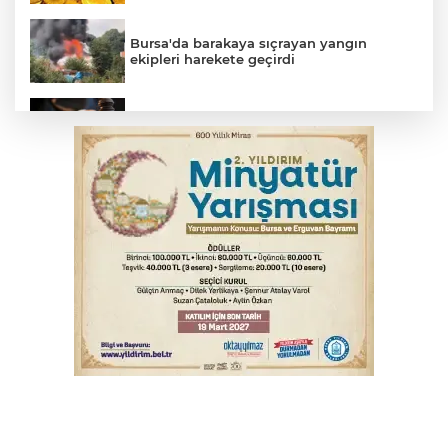
Bursa'da barakaya sıçrayan yangın
ekipleri harekete geçirdi
Yargıtay’dan primle çalışanlara müjde
TOFAŞ Basketbol'da sağlık kontrolleri
başladı
Bursa’da bugün hava nasıl olacak?
Osmangazi’de iş arayanlara destek