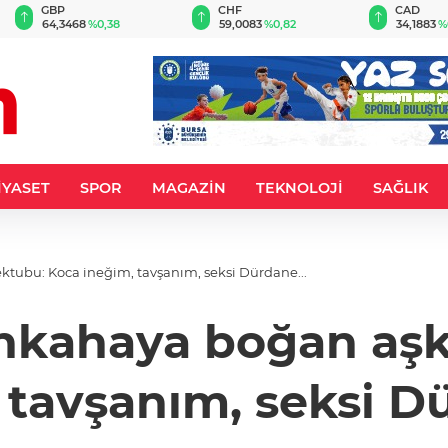
GBP
CHF
CAD
64,3468
%0,38
59,0083
%0,82
34,1883
%
İYASET
SPOR
MAGAZİN
TEKNOLOJİ
SAĞLIK
tubu: Koca ineğim, tavşanım, seksi Dürdane...
ahkahaya boğan aş
 tavşanım, seksi Dü