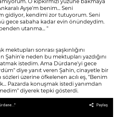
karamıyorum. O kıpkırmızı yüzüne bakmaya
Ankaralı Ayşe'm benim... Seni
gidiyor, kendimi zor tutuyorum. Seni
ü gece sabaha kadar evin önündeydim.
benden utanma... "
k mektupları sonrası şaşkınlığını
n Şahin'e neden bu mektupları yazdığını
nlatmak istedim. Ama Dürdane'yi gece
düm" diye yanıt veren Şahin, cinayetle bir
sözleri üzerine öfkelenen acılı eş, "Benim
k... Pazarda konuşmak istedi yanımdan
dim" diyerek tepki gösterdi.