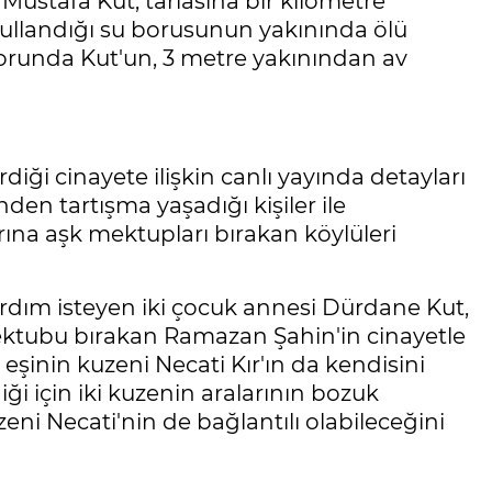
a Mustafa Kut, tarlasına bir kilometre
ullandığı su borusunun yakınında ölü
orunda Kut'un, 3 metre yakınından av
diği cinayete ilişkin canlı yayında detayları
den tartışma yaşadığı kişiler ile
ına aşk mektupları bırakan köylüleri
ardım isteyen iki çocuk annesi Dürdane Kut,
mektubu bırakan Ramazan Şahin'in cinayetle
eşinin kuzeni Necati Kır'ın da kendisini
ği için iki kuzenin aralarının bozuk
ni Necati'nin de bağlantılı olabileceğini