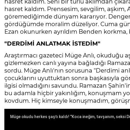
hasret kaldım. Seni bir türlü aklımdan çı
hasret kaldım. Prensesim, sevgilim, aşkım, 
göremediğimde dünyam kararıyor. Dengem 
gördüğümde moralim düzeliyor. Cuma gün
Ezan okunurken ayrıldım Benden korkma, 
"DERDİMİ ANLATMAK İSTEDİM"
Araştırmacı gazeteci Müge Anlı, okuduğu aş
gizlemezken canlı yayına bağladığı Ramaza
sordu. Müge Anlı'nın sorusuna "Derdimi a
çocuklarını uyuttuktan sonra başkasıyla gör
ilgisi olmadığını savundu. Ramazan Şahin'in 
bu adamla hiçbir yakınlığım, konuşmam yo
kovdum. Hiç kimseyle konuşmadım, görüşme