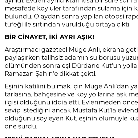
ayrıldı. Evden ayrıldıktan kısa bir süre sonr
mesafede köylüler tarafından sulama için k
bulundu. Olaydan sonra yapılan otopsi rap
tüfeği ile sırtından vurulduğu ortaya çıktı.
BİR CİNAYET, İKİ AYRI AŞIK!
Araştırmacı gazeteci Müge Anlı, ekrana getir
paylaşırken talihsiz adamın su borusu yüzün
ölümünden sonra eşi Dürdane Kut'un yollar
Ramazan Şahin'e dikkat çekti.
Eşinin katilini bulmak için Müge Anlı'dan y
tarlasına, bahçesine ve köy yollarına aşk 
ilgisi olduğunu iddia etti. Evlenmeden önce 
sevip istediğini ancak Mustafa Kut'la evlendi
olduğunu söyleyen Kut, eşinin ölümüyle kuze
öne sürdü.