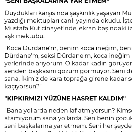
"SENİ BAŞKALARINA YAR ETMEM"
Duydukları karşısında şaşkınlık yaşayan M
yazdığı mektupları canlı yayında okudu. İşt
Mustafa Kut cinayetinde, ekran başındaki i
aşk mektubu:
"Koca Dürdane'm, benim koca ineğim, ben
Dürdane'm, seksi Dürdane'm, koca ineğim b
yerlerinde arıyorum. O kadar kadın görüy
senden başkasını gözüm görmüyor. Seni delil
sana. İkimiz de kara toprağa girene kadar
kaçıyorsun?"
"KIPKIRMIZI YÜZÜNE HASRET KALDIM"
"Bana yollarda neden laf atmıyorsun? Kims
atamıyorum sana yollarda. Sen benin çocuk
seni başkalarına yar etmem. Seni her şeyde