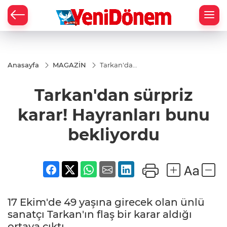
Zİ
Anasayfa
MAGAZİN
Tarkan'dan
sürpriz
karar!
Tarkan'dan sürpriz
Hayranları
bunu
bekliyordu
karar! Hayranları bunu
bekliyordu
17 Ekim'de 49 yaşına girecek olan ünlü
sanatçı Tarkan'ın flaş bir karar aldığı
ortaya çıktı.