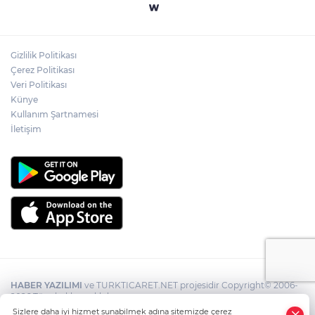
Gizlilik Politikası
Çerez Politikası
Veri Politikası
Künye
Kullanım Şartnamesi
İletişim
HABER YAZILIMI
ve TURKTICARET.NET projesidir Copyright© 2006-
2026 Tüm hakları saklıdır.
Sizlere daha iyi hizmet sunabilmek adına sitemizde çerez