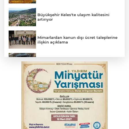
Büyükşehir Keles'te ulaşım kalitesini
artırıyor
Mimarlardan kanun dışı ücret taleplerine
ilişkin açıklama
Başkan Aydın: Tüm imkanları sunuyoruz
Başkan Dalgıç: Denizler halkındır
Bursa’da bugün hava nasıl olacak?
Bursa'da kontrolden çıkan araç orta