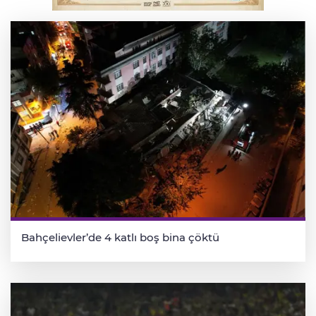
refüje çıktı
Bahçelievler’de 4 katlı boş bina çöktü