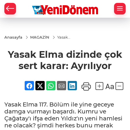
Zİ
Anasayfa
MAGAZİN
Yasak
Elma
dizinde
Yasak Elma dizinde çok
çok sert
karar:
Ayrılıyor
sert karar: Ayrılıyor
Yasak Elma 117. Bölüm ile yine geceye
damga vurmayı başardı. Kumru ve
Çağatay'ı ifşa eden Yıldız'ın yeni hamlesi
ne olacak? şimdi herkes bunu merak