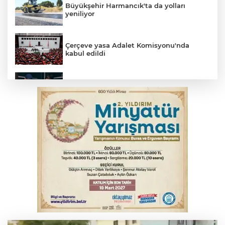
Büyükşehir Harmancık'ta da yolları
yeniliyor
Çerçeve yasa Adalet Komisyonu'nda
kabul edildi
Bursa’da yasa dışı bahis operasyonu: 3
kişi tutuklandı
İnegöl’de yangın paniği! Apartmana
sıçrayan alevler söndürüldü
Serbest piyasada döviz fiyatları
Otomobil kanala uçtu: 2 yaralı