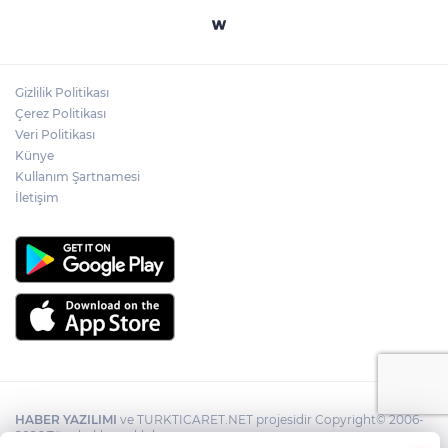
Gizlilik Politikası
Çerez Politikası
Veri Politikası
Künye
Kullanım Şartnamesi
İletişim
HABER YAZILIMI
ve TURKTICARET.NET projesidir Copyright© 2006-
2026 Tüm hakları saklıdır.