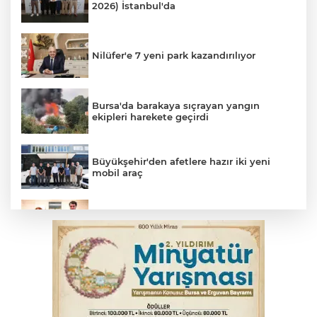
2026) İstanbul'da
Nilüfer'e 7 yeni park kazandırılıyor
Bursa'da barakaya sıçrayan yangın
ekipleri harekete geçirdi
Büyükşehir'den afetlere hazır iki yeni
mobil araç
Bakan Gürlek, Uğur Mumcu’nun ailesi ile
bir araya geldi
Yargıtay’dan primle çalışanlara müjde