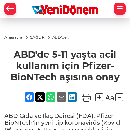
Zİ
Anasayfa
SAĞLIK
ABD'de
5-11 yaşta
acil
ABD'de 5-11 yaşta acil
kullanım
için
Pfizer-
kullanım için Pfizer-
BioNTech
aşısına
BioNTech aşısına onay
onay
ABD Gıda ve İlaç Dairesi (FDA), Pfizer-
BioNTech'in yeni tip koronavirüs (Kovid-
19) aşısının 5-11 yaş arası çocuklar için