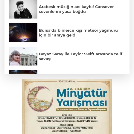
Arabesk müziğin acı kaybı! Cansever
sevenlerini yasa boğdu
Bursa'da binlerce kişi meteor yağmuru
için bir araya geldi
Beyaz Saray ile Taylor Swift arasında telif
savaşı
Bursa’da drift atan sürücüye ceza yağdı
Bursa'da korkutan kazada 4 yaralı
Feci kaza yaşlı çifti hayattan kopardı