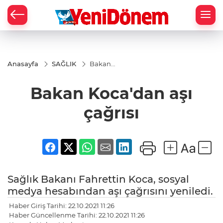
Zİ
Anasayfa
SAĞLIK
Bakan
Koca'dan
aşı
Bakan Koca'dan aşı
çağrısı
çağrısı
Sağlık Bakanı Fahrettin Koca, sosyal
medya hesabından aşı çağrısını yeniledi.
Haber Giriş Tarihi: 22.10.2021 11:26
Haber Güncellenme Tarihi: 22.10.2021 11:26