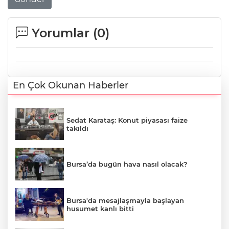
Yorumlar (
0
)
En Çok Okunan Haberler
Sedat Karataş: Konut piyasası faize
takıldı
Bursa’da bugün hava nasıl olacak?
Bursa'da mesajlaşmayla başlayan
husumet kanlı bitti