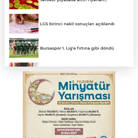
LGS birinci nakil sonuçları açıklandı
Bursaspor 1. Lig'e fırtına gibi döndü
Bakan Gürlek: Bu cinayeti çözmek
boynumuzun borcu
Bursa'da bisikletiyle çıktığı vadide
mahsur kaldı
YENİ Parti Genel Başkanı Özel: Bu yasaya
'evet' diyeceğiz