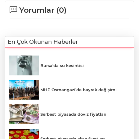
Yorumlar (
0
)
En Çok Okunan Haberler
Bursa'da su kesintisi
MHP Osmangazi’de bayrak değişimi
Serbest piyasada döviz fiyatları
Serbest piyasada altın fiyatları...