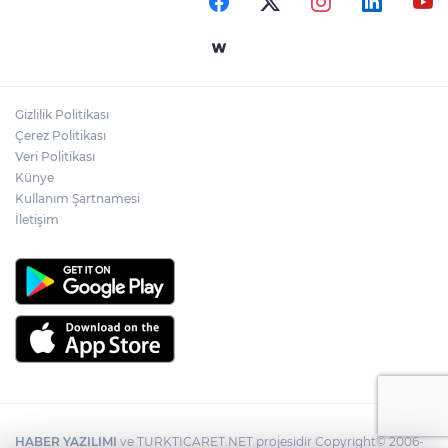
Gizlilik Politikası
Çerez Politikası
Veri Politikası
Künye
Kullanım Şartnamesi
İletişim
HABER YAZILIMI
ve TURKTICARET.NET projesidir Copyright© 2006-